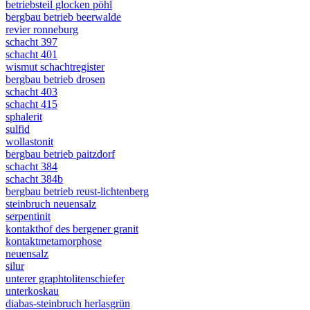
betriebsteil glocken pöhl
bergbau betrieb beerwalde
revier ronneburg
schacht 397
schacht 401
wismut schachtregister
bergbau betrieb drosen
schacht 403
schacht 415
sphalerit
sulfid
wollastonit
bergbau betrieb paitzdorf
schacht 384
schacht 384b
bergbau betrieb reust-lichtenberg
steinbruch neuensalz
serpentinit
kontakthof des bergener granit
kontaktmetamorphose
neuensalz
silur
unterer graphtolitenschiefer
unterkoskau
diabas-steinbruch herlasgrün