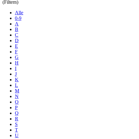
(Filtern)
Alle
0-9
A
B
C
D
E
F
G
H
I
J
K
L
M
N
O
P
Q
R
S
T
U