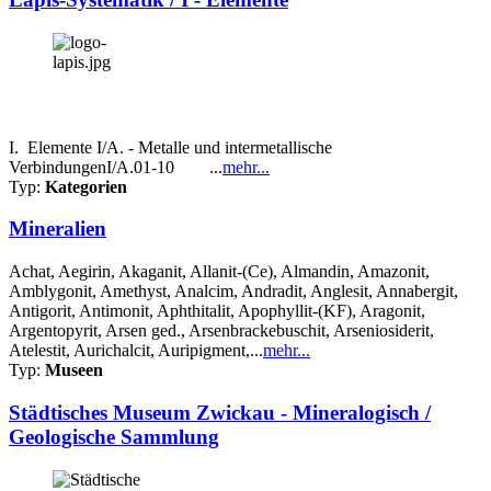
I. Elemente I/A. - Metalle und intermetallische
VerbindungenI/A.01-10 ...
mehr...
Typ:
Kategorien
Mineralien
Achat, Aegirin, Akaganit, Allanit-(Ce), Almandin, Amazonit,
Amblygonit, Amethyst, Analcim, Andradit, Anglesit, Annabergit,
Antigorit, Antimonit, Aphthitalit, Apophyllit-(KF), Aragonit,
Argentopyrit, Arsen ged., Arsenbrackebuschit, Arseniosiderit,
Atelestit, Aurichalcit, Auripigment,...
mehr...
Typ:
Museen
Städtisches Museum Zwickau - Mineralogisch /
Geologische Sammlung