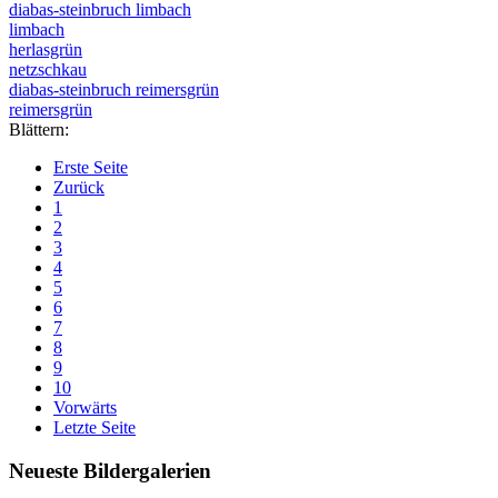
diabas-steinbruch limbach
limbach
herlasgrün
netzschkau
diabas-steinbruch reimersgrün
reimersgrün
Blättern:
Erste Seite
Zurück
1
2
3
4
5
6
7
8
9
10
Vorwärts
Letzte Seite
Neueste Bildergalerien