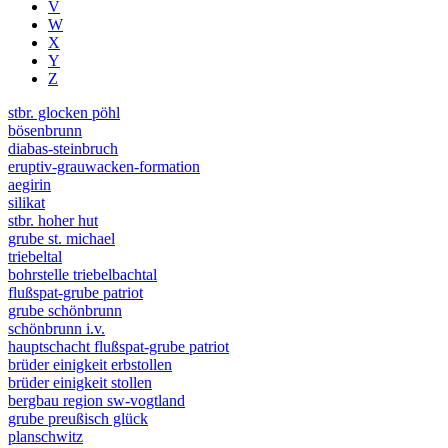
V
W
X
Y
Z
stbr. glocken pöhl
bösenbrunn
diabas-steinbruch
eruptiv-grauwacken-formation
aegirin
silikat
stbr. hoher hut
grube st. michael
triebeltal
bohrstelle triebelbachtal
flußspat-grube patriot
grube schönbrunn
schönbrunn i.v.
hauptschacht flußspat-grube patriot
brüder einigkeit erbstollen
brüder einigkeit stollen
bergbau region sw-vogtland
grube preußisch glück
planschwitz