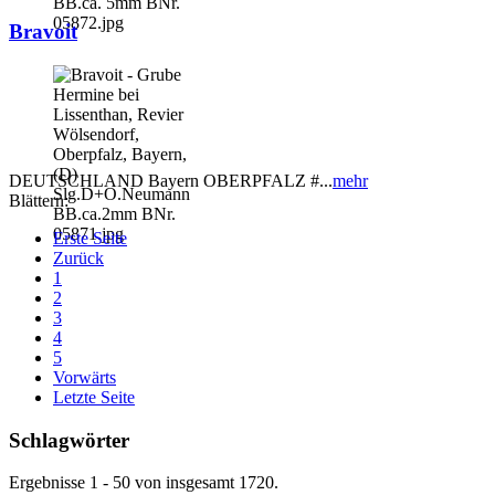
Bravoit
DEUTSCHLAND Bayern OBERPFALZ #...
mehr
Blättern:
Erste Seite
Zurück
1
2
3
4
5
Vorwärts
Letzte Seite
Schlagwörter
Ergebnisse 1 - 50 von insgesamt 1720.