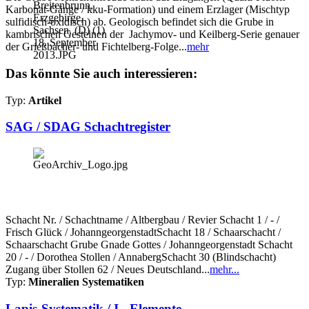
Karbonat-Gänge / kku-Formation) und einem Erzlager (Mischtyp
sulfidisch-oxidisch) ab. Geologisch befindet sich die Grube in
kambrischen Gesteinen der Jachymov- und Keilberg-Serie genauer
der Grießbacher- und Fichtelberg-Folge...
mehr
Das könnte Sie auch interessieren:
Typ:
Artikel
SAG / SDAG Schachtregister
Schacht Nr. / Schachtname / Altbergbau / Revier Schacht 1 / - /
Frisch Glück / JohanngeorgenstadtSchacht 18 / Schaarschacht /
Schaarschacht Grube Gnade Gottes / Johanngeorgenstadt Schacht
20 / - / Dorothea Stollen / AnnabergSchacht 30 (Blindschacht)
Zugang über Stollen 62 / Neues Deutschland...
mehr...
Typ:
Mineralien Systematiken
Lapis-Systematik / I - Elemente