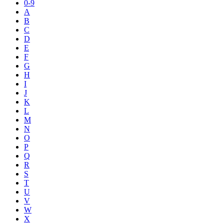
0-9
A
B
C
D
E
F
G
H
I
J
K
L
M
N
O
P
Q
R
S
T
U
V
W
X