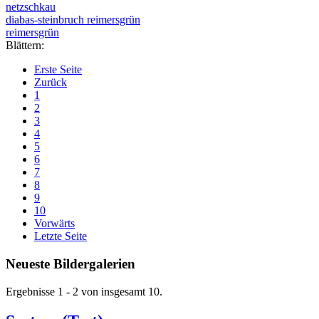
netzschkau
diabas-steinbruch reimersgrün
reimersgrün
Blättern:
Erste Seite
Zurück
1
2
3
4
5
6
7
8
9
10
Vorwärts
Letzte Seite
Neueste Bildergalerien
Ergebnisse 1 - 2 von insgesamt 10.