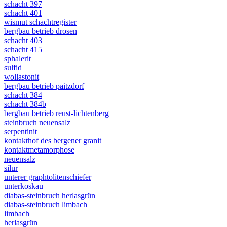
schacht 397
schacht 401
wismut schachtregister
bergbau betrieb drosen
schacht 403
schacht 415
sphalerit
sulfid
wollastonit
bergbau betrieb paitzdorf
schacht 384
schacht 384b
bergbau betrieb reust-lichtenberg
steinbruch neuensalz
serpentinit
kontakthof des bergener granit
kontaktmetamorphose
neuensalz
silur
unterer graphtolitenschiefer
unterkoskau
diabas-steinbruch herlasgrün
diabas-steinbruch limbach
limbach
herlasgrün