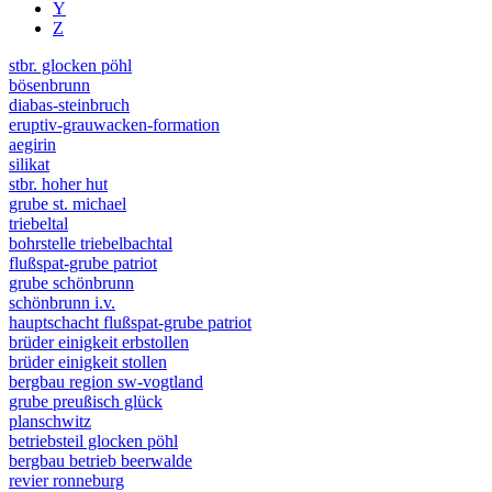
Y
Z
stbr. glocken pöhl
bösenbrunn
diabas-steinbruch
eruptiv-grauwacken-formation
aegirin
silikat
stbr. hoher hut
grube st. michael
triebeltal
bohrstelle triebelbachtal
flußspat-grube patriot
grube schönbrunn
schönbrunn i.v.
hauptschacht flußspat-grube patriot
brüder einigkeit erbstollen
brüder einigkeit stollen
bergbau region sw-vogtland
grube preußisch glück
planschwitz
betriebsteil glocken pöhl
bergbau betrieb beerwalde
revier ronneburg