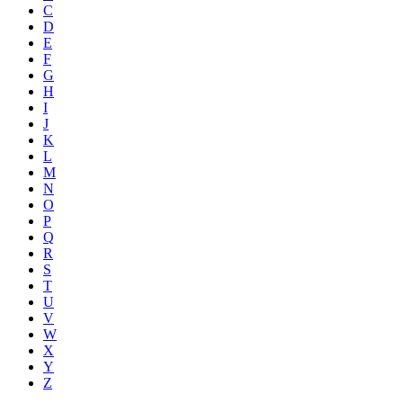
C
D
E
F
G
H
I
J
K
L
M
N
O
P
Q
R
S
T
U
V
W
X
Y
Z