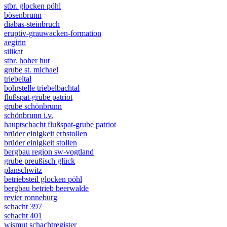
stbr. glocken pöhl
bösenbrunn
diabas-steinbruch
eruptiv-grauwacken-formation
aegirin
silikat
stbr. hoher hut
grube st. michael
triebeltal
bohrstelle triebelbachtal
flußspat-grube patriot
grube schönbrunn
schönbrunn i.v.
hauptschacht flußspat-grube patriot
brüder einigkeit erbstollen
brüder einigkeit stollen
bergbau region sw-vogtland
grube preußisch glück
planschwitz
betriebsteil glocken pöhl
bergbau betrieb beerwalde
revier ronneburg
schacht 397
schacht 401
wismut schachtregister