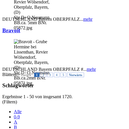
DEUTSCHLAND Bayern OBERPFALZ...
mehr
Bravoit
DEUTSCHLAND Bayern OBERPFALZ #...
mehr
Blättern:
Zurück
1
2
3
4
5
Vorwärts
Schlagwörter
Ergebnisse 1 - 50 von insgesamt 1720.
(Filtern)
Alle
0-9
A
B