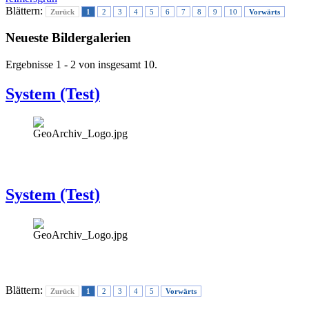
Blättern:
Zurück
1
2
3
4
5
6
7
8
9
10
Vorwärts
Neueste Bildergalerien
Ergebnisse 1 - 2 von insgesamt 10.
System (Test)
System (Test)
Blättern:
Zurück
1
2
3
4
5
Vorwärts