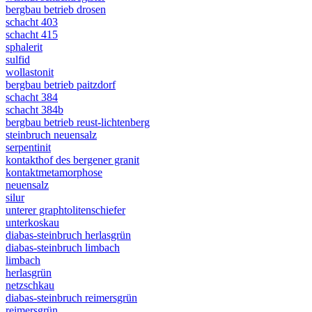
bergbau betrieb drosen
schacht 403
schacht 415
sphalerit
sulfid
wollastonit
bergbau betrieb paitzdorf
schacht 384
schacht 384b
bergbau betrieb reust-lichtenberg
steinbruch neuensalz
serpentinit
kontakthof des bergener granit
kontaktmetamorphose
neuensalz
silur
unterer graphtolitenschiefer
unterkoskau
diabas-steinbruch herlasgrün
diabas-steinbruch limbach
limbach
herlasgrün
netzschkau
diabas-steinbruch reimersgrün
reimersgrün