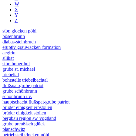
W
X
Y
Z
stbr. glocken pöhl
bösenbrunn
diabas-steinbruch
eruptiv-grauwacken-formation
aegirin
silikat
stbr. hoher hut
grube st. michael
triebeltal
bohrstelle triebelbachtal
flußspat-grube patriot
grube schönbrunn
schönbrunn i.v.
hauptschacht flußspat-grube patriot
brüder einigkeit erbstollen
brüder einigkeit stollen
bergbau region sw-vogtland
grube preußisch glück
planschwitz
betriebsteil glocken pöhl