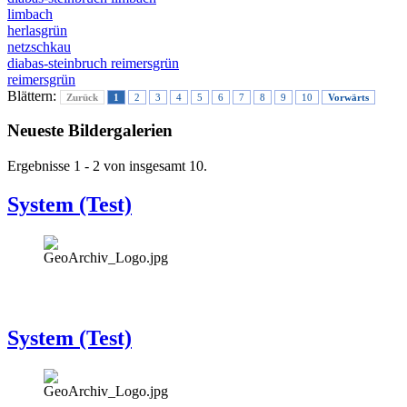
limbach
herlasgrün
netzschkau
diabas-steinbruch reimersgrün
reimersgrün
Blättern:
Zurück
1
2
3
4
5
6
7
8
9
10
Vorwärts
Neueste Bildergalerien
Ergebnisse 1 - 2 von insgesamt 10.
System (Test)
System (Test)