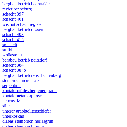
bergbau betrieb beerwalde
revier ronneburg
schacht 397
schacht 401
wismut schachtregister
bergbau betrieb drosen
schacht 403
schacht 415
sphalerit
sulfid
wollastonit
bergbau betrieb paitzdorf
schacht 384
schacht 384b
bergbau betrieb reust-lichtenberg
steinbruch neuensalz
serpentinit
kontakthof des bergener granit
kontaktmetamorphose
neuensalz
silur
unterer graphtolitenschiefer
unterkoskau
diabas-steinbruch herlasgrün
diabas-steinbruch limbach