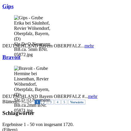
Gips
DEUTSCHLAND Bayern OBERPFALZ...
mehr
Bravoit
DEUTSCHLAND Bayern OBERPFALZ #...
mehr
Blättern:
Zurück
1
2
3
4
5
Vorwärts
Schlagwörter
Ergebnisse 1 - 50 von insgesamt 1720.
(Filtern)