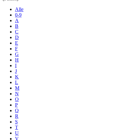
Alle
0-9
A
B
C
D
E
F
G
H
I
J
K
L
M
N
O
P
Q
R
S
T
U
V