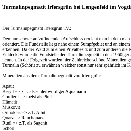
Turmalinpegmatit Irfersgrün bei Lengenfeld im Vogt
Der Turmalinpegmatit Irfersgrün i.V.:
Den nur schwer aufzufindenden Aufschluss erreicht man in dem man 
orientiert. Die Fundstelle liegt nahe einem Sumpfgebiet und an einem
erkennen. Da der Wald zum einen Privatbesitz und zum anderen die Nat
Entdeckt wurde die Fundstelle der Turmalinpegmetit in den 1960iger
nennen. In der Folgezeit wurden hier Zahlreiche schöne Mineralien 
Turmalin (Schörl) zu erwähnen welcher sonst nur sehr spährlich im 
Mineralien aus dem Turmalinpegmatit von Irfersgrün:
Apatit
Beryll => z.T. als schleifwürdiger Aquamarin
Cordierit => meist als Pinit
Hämatit
Muskovit
Orthoklas => z.T. Albit
Quarz => Rauchquarz
Rutil => z.T. als Sagenit
Schörl