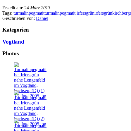
Erstellt am:
24.
März 2013
Tags:
turmalinpegmatit
turmalinpegmatit irfersgrün
irfersgrün
kirchberge
Geschrieben von:
Daniel
Kategorien
Vogtland
Photos