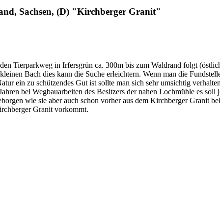
land, Sachsen, (D) "Kirchberger Granit"
den Tierparkweg in Irfersgrün ca. 300m bis zum Waldrand folgt (östl
 kleinen Bach dies kann die Suche erleichtern. Wenn man die Fundstelle 
ur ein zu schützendes Gut ist sollte man sich sehr umsichtig verhalten
 Jahren bei Wegbauarbeiten des Besitzers der nahen Lochmühle es soll 
geborgen wie sie aber auch schon vorher aus dem Kirchberger Granit b
Kirchberger Granit vorkommt.