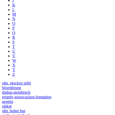
J
K
L
M
N
O
P
Q
R
S
T
U
V
W
X
Y
Z
stbr. glocken pöhl
bösenbrunn
diabas-steinbruch
eruptiv-grauwacken-formation
aegirin
silikat
stbr. hoher hut