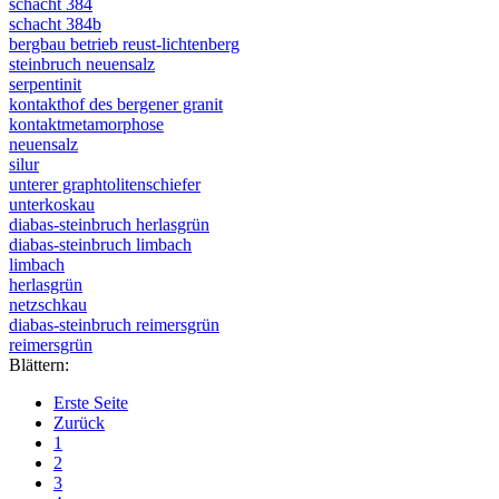
schacht 384
schacht 384b
bergbau betrieb reust-lichtenberg
steinbruch neuensalz
serpentinit
kontakthof des bergener granit
kontaktmetamorphose
neuensalz
silur
unterer graphtolitenschiefer
unterkoskau
diabas-steinbruch herlasgrün
diabas-steinbruch limbach
limbach
herlasgrün
netzschkau
diabas-steinbruch reimersgrün
reimersgrün
Blättern:
Erste Seite
Zurück
1
2
3