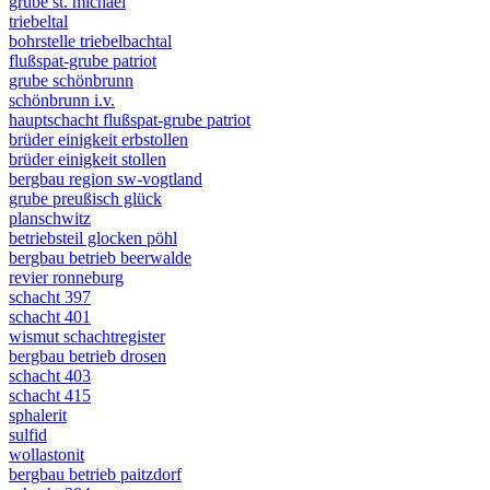
grube st. michael
triebeltal
bohrstelle triebelbachtal
flußspat-grube patriot
grube schönbrunn
schönbrunn i.v.
hauptschacht flußspat-grube patriot
brüder einigkeit erbstollen
brüder einigkeit stollen
bergbau region sw-vogtland
grube preußisch glück
planschwitz
betriebsteil glocken pöhl
bergbau betrieb beerwalde
revier ronneburg
schacht 397
schacht 401
wismut schachtregister
bergbau betrieb drosen
schacht 403
schacht 415
sphalerit
sulfid
wollastonit
bergbau betrieb paitzdorf