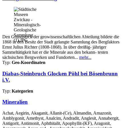
Den Grundstock der geowissenschaftlichen Abteilung bildete die
1868 in den Besitz der Stadt gelangte Sammlung des Bergfaktors
Ernst Julius Richter (1808-1868). In über dreißig- jähriger
Sammeltätigkeit hat er die Minerale aus den bekann- testen
sächsischen Bergwerken und Fundorten...
mehr...
Typ:
Geo-Koordinaten
Diabas-Steinbruch Glocken Pöhl bei Bösenbrunn
i.V.
Typ:
Kategorien
Mineralien
Achat, Aegirin, Akaganit, Allanit-(Ce), Almandin, Amazonit,
Amblygonit, Amethyst, Analcim, Andradit, Anglesit, Annabergit,
Antigorit, Antimonit, Aphthitalit, Apophyllit-(KF), Aragonit,