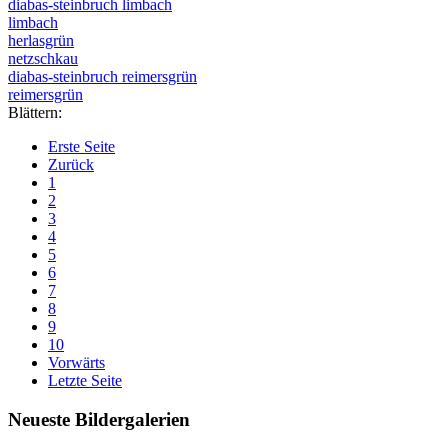
diabas-steinbruch limbach
limbach
herlasgrün
netzschkau
diabas-steinbruch reimersgrün
reimersgrün
Blättern:
Erste Seite
Zurück
1
2
3
4
5
6
7
8
9
10
Vorwärts
Letzte Seite
Neueste Bildergalerien