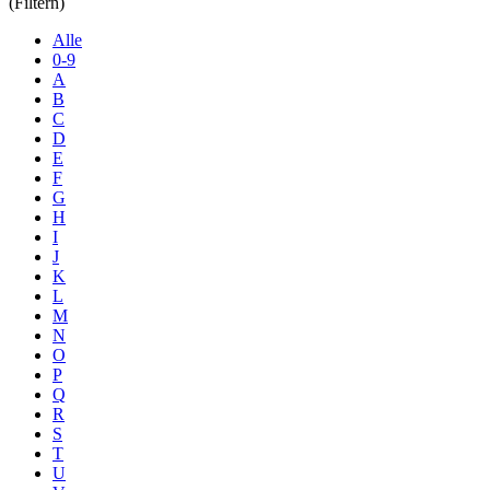
(Filtern)
Alle
0-9
A
B
C
D
E
F
G
H
I
J
K
L
M
N
O
P
Q
R
S
T
U