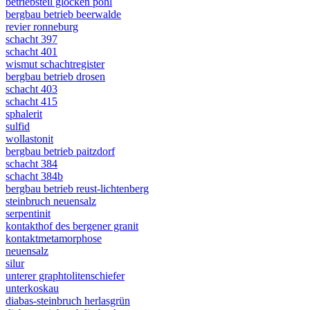
betriebsteil glocken pöhl
bergbau betrieb beerwalde
revier ronneburg
schacht 397
schacht 401
wismut schachtregister
bergbau betrieb drosen
schacht 403
schacht 415
sphalerit
sulfid
wollastonit
bergbau betrieb paitzdorf
schacht 384
schacht 384b
bergbau betrieb reust-lichtenberg
steinbruch neuensalz
serpentinit
kontakthof des bergener granit
kontaktmetamorphose
neuensalz
silur
unterer graphtolitenschiefer
unterkoskau
diabas-steinbruch herlasgrün