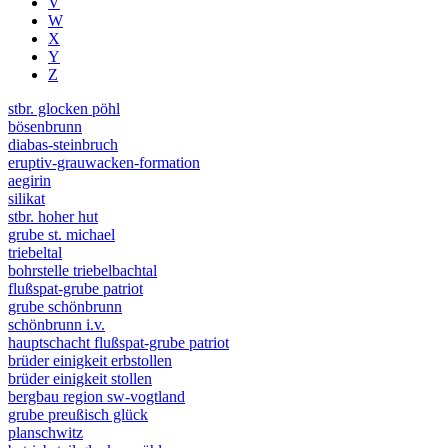
V
W
X
Y
Z
stbr. glocken pöhl
bösenbrunn
diabas-steinbruch
eruptiv-grauwacken-formation
aegirin
silikat
stbr. hoher hut
grube st. michael
triebeltal
bohrstelle triebelbachtal
flußspat-grube patriot
grube schönbrunn
schönbrunn i.v.
hauptschacht flußspat-grube patriot
brüder einigkeit erbstollen
brüder einigkeit stollen
bergbau region sw-vogtland
grube preußisch glück
planschwitz