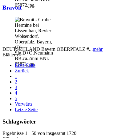
Bravoit
DEUTSCHLAND Bayern OBERPFALZ #...
mehr
Blättern:
Erste Seite
Zurück
1
2
3
4
5
Vorwärts
Letzte Seite
Schlagwörter
Ergebnisse 1 - 50 von insgesamt 1720.