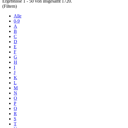
Ergebnisse 1 - 50 von insgesamt 1720.
(Filtern)
Alle
0-9
A
B
C
D
E
F
G
H
I
J
K
L
M
N
O
P
Q
R
S
T