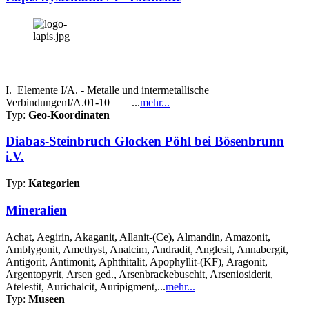
I. Elemente I/A. - Metalle und intermetallische
VerbindungenI/A.01-10 ...
mehr...
Typ:
Geo-Koordinaten
Diabas-Steinbruch Glocken Pöhl bei Bösenbrunn
i.V.
Typ:
Kategorien
Mineralien
Achat, Aegirin, Akaganit, Allanit-(Ce), Almandin, Amazonit,
Amblygonit, Amethyst, Analcim, Andradit, Anglesit, Annabergit,
Antigorit, Antimonit, Aphthitalit, Apophyllit-(KF), Aragonit,
Argentopyrit, Arsen ged., Arsenbrackebuschit, Arseniosiderit,
Atelestit, Aurichalcit, Auripigment,...
mehr...
Typ:
Museen