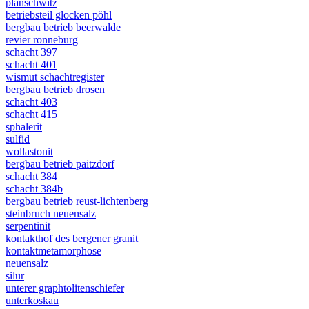
planschwitz
betriebsteil glocken pöhl
bergbau betrieb beerwalde
revier ronneburg
schacht 397
schacht 401
wismut schachtregister
bergbau betrieb drosen
schacht 403
schacht 415
sphalerit
sulfid
wollastonit
bergbau betrieb paitzdorf
schacht 384
schacht 384b
bergbau betrieb reust-lichtenberg
steinbruch neuensalz
serpentinit
kontakthof des bergener granit
kontaktmetamorphose
neuensalz
silur
unterer graphtolitenschiefer
unterkoskau