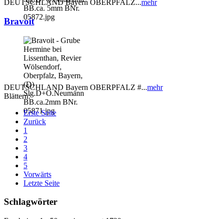
DEUTSCHLAND Bayern OBERPFALZ...
mehr
Bravoit
DEUTSCHLAND Bayern OBERPFALZ #...
mehr
Blättern:
Erste Seite
Zurück
1
2
3
4
5
Vorwärts
Letzte Seite
Schlagwörter