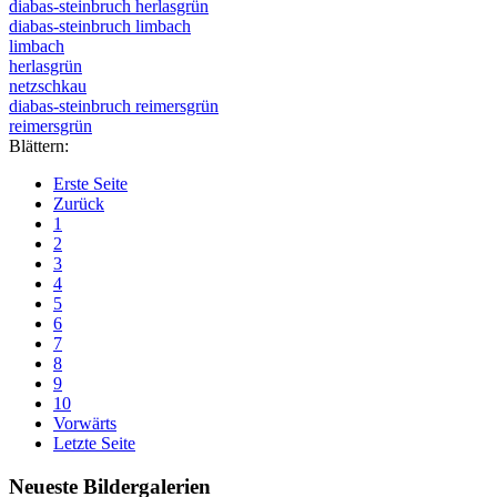
diabas-steinbruch herlasgrün
diabas-steinbruch limbach
limbach
herlasgrün
netzschkau
diabas-steinbruch reimersgrün
reimersgrün
Blättern:
Erste Seite
Zurück
1
2
3
4
5
6
7
8
9
10
Vorwärts
Letzte Seite
Neueste Bildergalerien