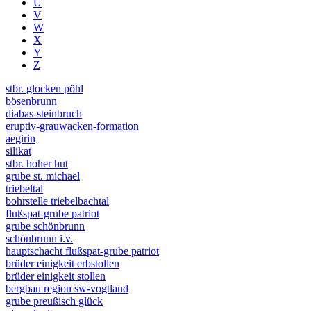
U
V
W
X
Y
Z
stbr. glocken pöhl
bösenbrunn
diabas-steinbruch
eruptiv-grauwacken-formation
aegirin
silikat
stbr. hoher hut
grube st. michael
triebeltal
bohrstelle triebelbachtal
flußspat-grube patriot
grube schönbrunn
schönbrunn i.v.
hauptschacht flußspat-grube patriot
brüder einigkeit erbstollen
brüder einigkeit stollen
bergbau region sw-vogtland
grube preußisch glück