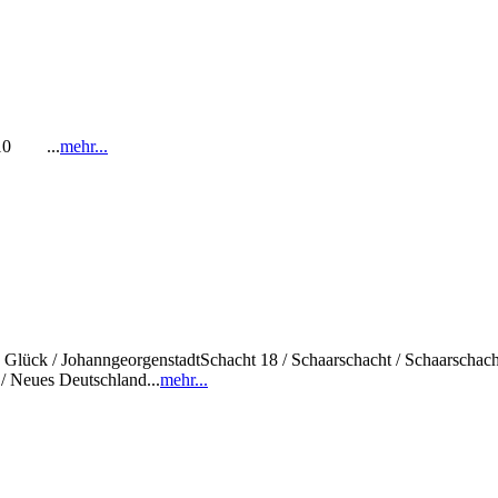
1-10 ...
mehr...
sch Glück / JohanngeorgenstadtSchacht 18 / Schaarschacht / Schaarschac
/ Neues Deutschland...
mehr...