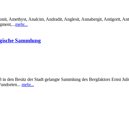
it, Amethyst, Analcim, Andradit, Anglesit, Annabergit, Antigorit, Anti
gment,...
mehr...
ogische Sammlung
in den Besitz der Stadt gelangte Sammlung des Bergfaktors Ernst Julius
Fundorten...
mehr...