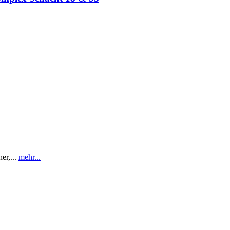
r,...
mehr...