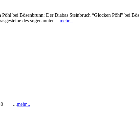
i Bösenbrunn: Der Diabas Steinbruch “Glocken Pöhl” bei Bösenbru
asgesteine des sogenannten...
mehr...
1-10 ...
mehr...