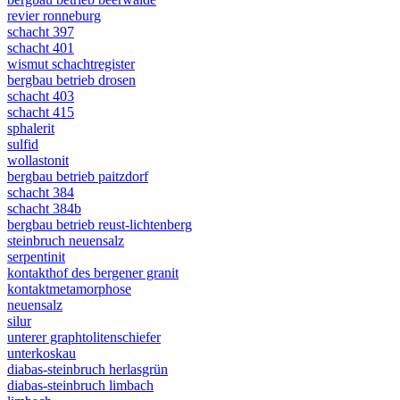
revier ronneburg
schacht 397
schacht 401
wismut schachtregister
bergbau betrieb drosen
schacht 403
schacht 415
sphalerit
sulfid
wollastonit
bergbau betrieb paitzdorf
schacht 384
schacht 384b
bergbau betrieb reust-lichtenberg
steinbruch neuensalz
serpentinit
kontakthof des bergener granit
kontaktmetamorphose
neuensalz
silur
unterer graphtolitenschiefer
unterkoskau
diabas-steinbruch herlasgrün
diabas-steinbruch limbach