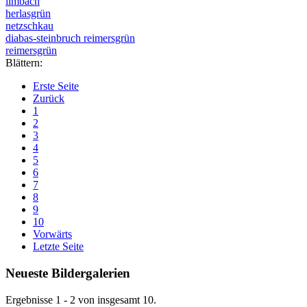
limbach
herlasgrün
netzschkau
diabas-steinbruch reimersgrün
reimersgrün
Blättern:
Erste Seite
Zurück
1
2
3
4
5
6
7
8
9
10
Vorwärts
Letzte Seite
Neueste Bildergalerien
Ergebnisse 1 - 2 von insgesamt 10.