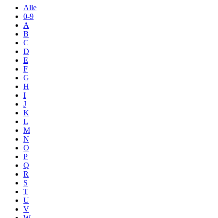
Alle
0-9
A
B
C
D
E
F
G
H
I
J
K
L
M
N
O
P
Q
R
S
T
U
V
W