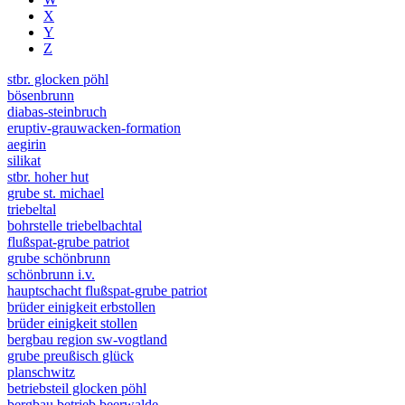
X
Y
Z
stbr. glocken pöhl
bösenbrunn
diabas-steinbruch
eruptiv-grauwacken-formation
aegirin
silikat
stbr. hoher hut
grube st. michael
triebeltal
bohrstelle triebelbachtal
flußspat-grube patriot
grube schönbrunn
schönbrunn i.v.
hauptschacht flußspat-grube patriot
brüder einigkeit erbstollen
brüder einigkeit stollen
bergbau region sw-vogtland
grube preußisch glück
planschwitz
betriebsteil glocken pöhl
bergbau betrieb beerwalde