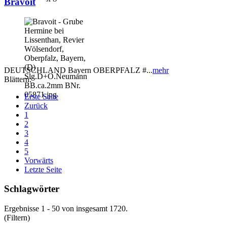
Bravoit
DEUTSCHLAND Bayern OBERPFALZ #...
mehr
Blättern:
Erste Seite
Zurück
1
2
3
4
5
Vorwärts
Letzte Seite
Schlagwörter
Ergebnisse 1 - 50 von insgesamt 1720.
(Filtern)