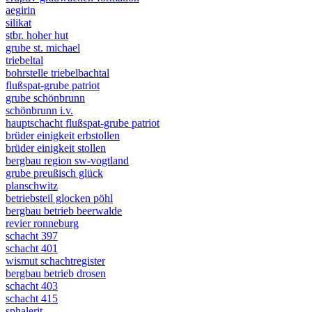
aegirin
silikat
stbr. hoher hut
grube st. michael
triebeltal
bohrstelle triebelbachtal
flußspat-grube patriot
grube schönbrunn
schönbrunn i.v.
hauptschacht flußspat-grube patriot
brüder einigkeit erbstollen
brüder einigkeit stollen
bergbau region sw-vogtland
grube preußisch glück
planschwitz
betriebsteil glocken pöhl
bergbau betrieb beerwalde
revier ronneburg
schacht 397
schacht 401
wismut schachtregister
bergbau betrieb drosen
schacht 403
schacht 415
sphalerit