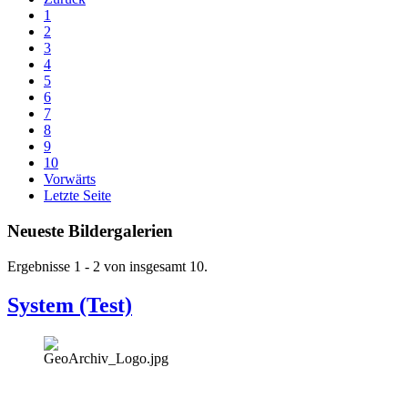
1
2
3
4
5
6
7
8
9
10
Vorwärts
Letzte Seite
Neueste Bildergalerien
Ergebnisse 1 - 2 von insgesamt 10.
System (Test)