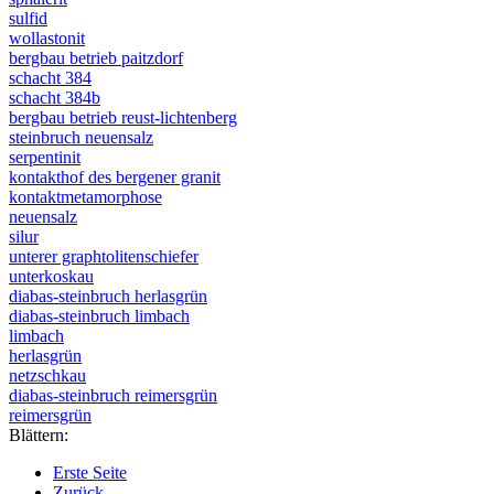
sulfid
wollastonit
bergbau betrieb paitzdorf
schacht 384
schacht 384b
bergbau betrieb reust-lichtenberg
steinbruch neuensalz
serpentinit
kontakthof des bergener granit
kontaktmetamorphose
neuensalz
silur
unterer graphtolitenschiefer
unterkoskau
diabas-steinbruch herlasgrün
diabas-steinbruch limbach
limbach
herlasgrün
netzschkau
diabas-steinbruch reimersgrün
reimersgrün
Blättern:
Erste Seite
Zurück