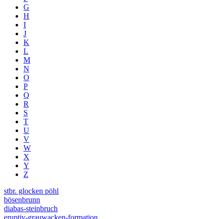
G
H
I
J
K
L
M
N
O
P
Q
R
S
T
U
V
W
X
Y
Z
stbr. glocken pöhl
bösenbrunn
diabas-steinbruch
eruptiv-grauwacken-formation