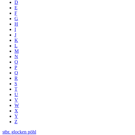
D
E
F
G
H
I
J
K
L
M
N
O
P
Q
R
S
T
U
V
W
X
Y
Z
stbr. glocken pöhl