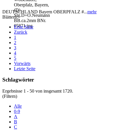
DEUTSCHLAND Bayern OBERPFALZ #...
mehr
Blättern:
Erste Seite
Zurück
1
2
3
4
5
Vorwärts
Letzte Seite
Schlagwörter
Ergebnisse 1 - 50 von insgesamt 1720.
(Filtern)
Alle
0-9
A
B
C