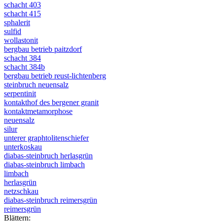
schacht 403
schacht 415
sphalerit
sulfid
wollastonit
bergbau betrieb paitzdorf
schacht 384
schacht 384b
bergbau betrieb reust-lichtenberg
steinbruch neuensalz
serpentinit
kontakthof des bergener granit
kontaktmetamorphose
neuensalz
silur
unterer graphtolitenschiefer
unterkoskau
diabas-steinbruch herlasgrün
diabas-steinbruch limbach
limbach
herlasgrün
netzschkau
diabas-steinbruch reimersgrün
reimersgrün
Blättern: