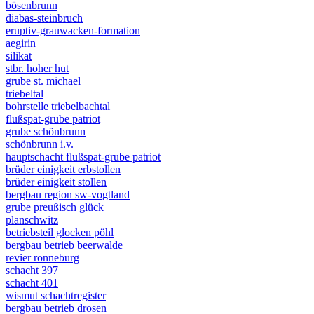
bösenbrunn
diabas-steinbruch
eruptiv-grauwacken-formation
aegirin
silikat
stbr. hoher hut
grube st. michael
triebeltal
bohrstelle triebelbachtal
flußspat-grube patriot
grube schönbrunn
schönbrunn i.v.
hauptschacht flußspat-grube patriot
brüder einigkeit erbstollen
brüder einigkeit stollen
bergbau region sw-vogtland
grube preußisch glück
planschwitz
betriebsteil glocken pöhl
bergbau betrieb beerwalde
revier ronneburg
schacht 397
schacht 401
wismut schachtregister
bergbau betrieb drosen