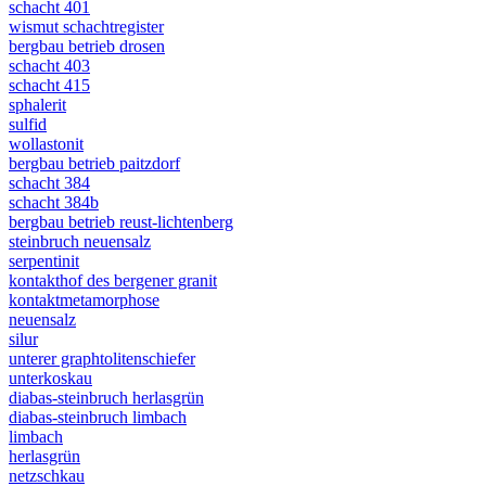
schacht 401
wismut schachtregister
bergbau betrieb drosen
schacht 403
schacht 415
sphalerit
sulfid
wollastonit
bergbau betrieb paitzdorf
schacht 384
schacht 384b
bergbau betrieb reust-lichtenberg
steinbruch neuensalz
serpentinit
kontakthof des bergener granit
kontaktmetamorphose
neuensalz
silur
unterer graphtolitenschiefer
unterkoskau
diabas-steinbruch herlasgrün
diabas-steinbruch limbach
limbach
herlasgrün
netzschkau