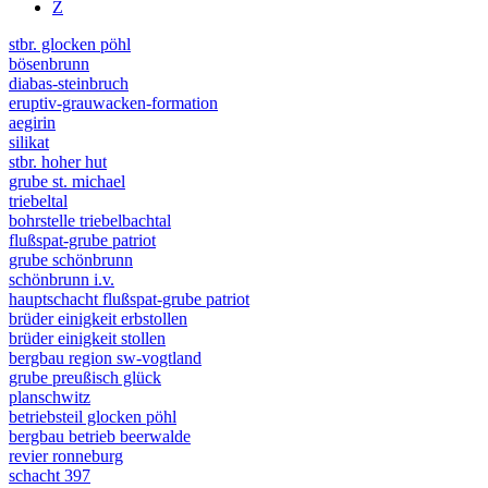
Z
stbr. glocken pöhl
bösenbrunn
diabas-steinbruch
eruptiv-grauwacken-formation
aegirin
silikat
stbr. hoher hut
grube st. michael
triebeltal
bohrstelle triebelbachtal
flußspat-grube patriot
grube schönbrunn
schönbrunn i.v.
hauptschacht flußspat-grube patriot
brüder einigkeit erbstollen
brüder einigkeit stollen
bergbau region sw-vogtland
grube preußisch glück
planschwitz
betriebsteil glocken pöhl
bergbau betrieb beerwalde
revier ronneburg
schacht 397