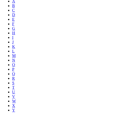
A
B
C
D
E
F
G
H
I
J
K
L
M
N
O
P
Q
R
S
T
U
V
W
X
Y