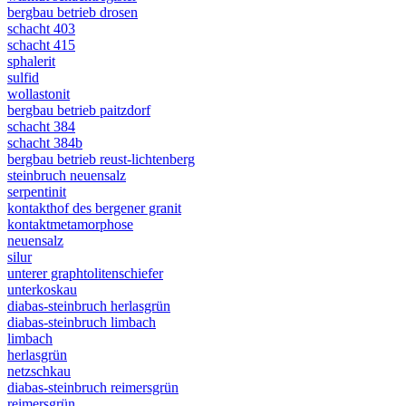
bergbau betrieb drosen
schacht 403
schacht 415
sphalerit
sulfid
wollastonit
bergbau betrieb paitzdorf
schacht 384
schacht 384b
bergbau betrieb reust-lichtenberg
steinbruch neuensalz
serpentinit
kontakthof des bergener granit
kontaktmetamorphose
neuensalz
silur
unterer graphtolitenschiefer
unterkoskau
diabas-steinbruch herlasgrün
diabas-steinbruch limbach
limbach
herlasgrün
netzschkau
diabas-steinbruch reimersgrün
reimersgrün