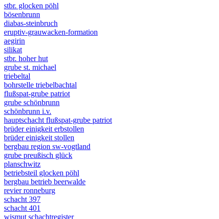
stbr. glocken pöhl
bösenbrunn
diabas-steinbruch
eruptiv-grauwacken-formation
aegirin
silikat
stbr. hoher hut
grube st. michael
triebeltal
bohrstelle triebelbachtal
flußspat-grube patriot
grube schönbrunn
schönbrunn i.v.
hauptschacht flußspat-grube patriot
brüder einigkeit erbstollen
brüder einigkeit stollen
bergbau region sw-vogtland
grube preußisch glück
planschwitz
betriebsteil glocken pöhl
bergbau betrieb beerwalde
revier ronneburg
schacht 397
schacht 401
wismut schachtregister