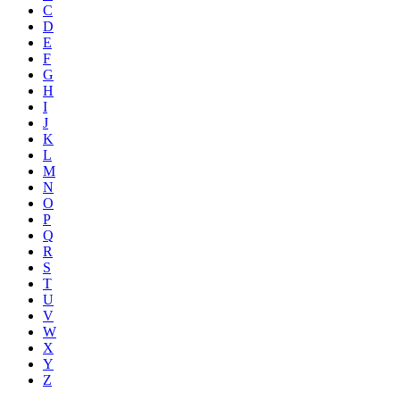
C
D
E
F
G
H
I
J
K
L
M
N
O
P
Q
R
S
T
U
V
W
X
Y
Z