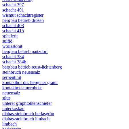
schacht 397
schacht 401
wismut schachtregister
bergbau betrieb drosen
schacht 403
schacht 415
sphalerit
sulfid
wollastonit
bergbau betrieb paitzdorf
schacht 384
schacht 384b
bergbau betrieb reust-lichtenberg
steinbruch neuensalz
serpentinit
kontakthof des bergener granit
kontaktmetamorphose
neuensalz
silur
unterer graphtolitenschiefer
unterkoskau
diabas-steinbruch herlasgrün
diabas-steinbruch limbach
limbach