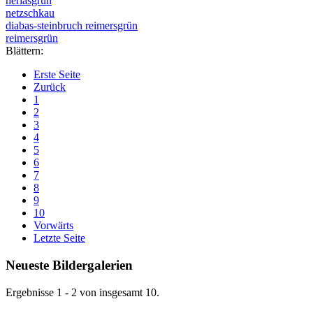
herlasgrün
netzschkau
diabas-steinbruch reimersgrün
reimersgrün
Blättern:
Erste Seite
Zurück
1
2
3
4
5
6
7
8
9
10
Vorwärts
Letzte Seite
Neueste Bildergalerien
Ergebnisse 1 - 2 von insgesamt 10.