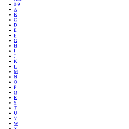
0-9
A
B
C
D
E
F
G
H
I
J
K
L
M
N
O
P
Q
R
S
T
U
V
W
X