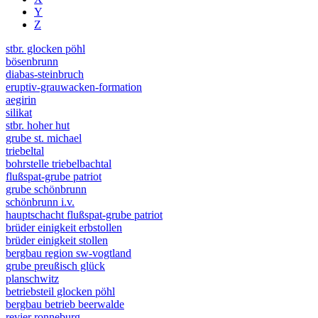
Y
Z
stbr. glocken pöhl
bösenbrunn
diabas-steinbruch
eruptiv-grauwacken-formation
aegirin
silikat
stbr. hoher hut
grube st. michael
triebeltal
bohrstelle triebelbachtal
flußspat-grube patriot
grube schönbrunn
schönbrunn i.v.
hauptschacht flußspat-grube patriot
brüder einigkeit erbstollen
brüder einigkeit stollen
bergbau region sw-vogtland
grube preußisch glück
planschwitz
betriebsteil glocken pöhl
bergbau betrieb beerwalde
revier ronneburg