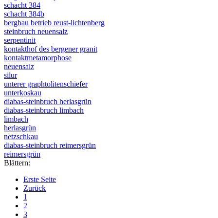
schacht 384
schacht 384b
bergbau betrieb reust-lichtenberg
steinbruch neuensalz
serpentinit
kontakthof des bergener granit
kontaktmetamorphose
neuensalz
silur
unterer graphtolitenschiefer
unterkoskau
diabas-steinbruch herlasgrün
diabas-steinbruch limbach
limbach
herlasgrün
netzschkau
diabas-steinbruch reimersgrün
reimersgrün
Blättern:
Erste Seite
Zurück
1
2
3