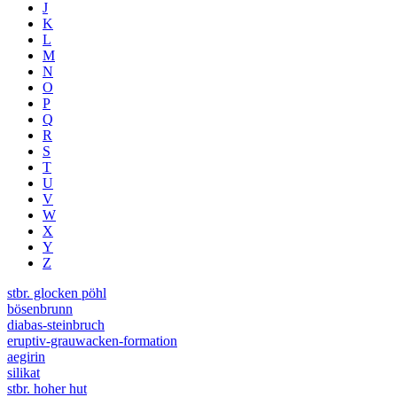
J
K
L
M
N
O
P
Q
R
S
T
U
V
W
X
Y
Z
stbr. glocken pöhl
bösenbrunn
diabas-steinbruch
eruptiv-grauwacken-formation
aegirin
silikat
stbr. hoher hut