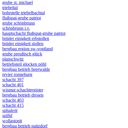
grube st. michael
triebeltal
bohrstelle triebelbachtal
flußspat-grube patriot
grube schönbrunn
schönbrunn i.v.
hauptschacht flußspat-grube patriot
brüder einigkeit erbstollen
brüder einigkeit stollen
bergbau region sw-vogtland
grube preußisch glück
planschwitz
betriebsteil glocken pöhl
bergbau betrieb beerwalde
revier ronneburg
schacht 397
schacht 401
wismut schachtregister
bergbau betrieb drosen
schacht 403
schacht 415
sphalerit
sulfid
wollastonit
bergbau betrieb paitzdorf