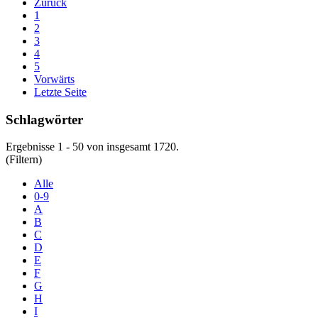
Zurück
1
2
3
4
5
Vorwärts
Letzte Seite
Schlagwörter
Ergebnisse 1 - 50 von insgesamt 1720.
(Filtern)
Alle
0-9
A
B
C
D
E
F
G
H
I