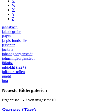
V
W
X
Y
Z
jahnsbach
jakobsgrube
jaspis
jaspis-fundstelle
jessenitz
jocketa
johanngeorgenstadt
johnanngeorgenstadt
jößnitz
julgoldit-(fe2+)
julianer stollen
jungit
jura
Neueste Bildergalerien
Ergebnisse 1 - 2 von insgesamt 10.
System (Test)