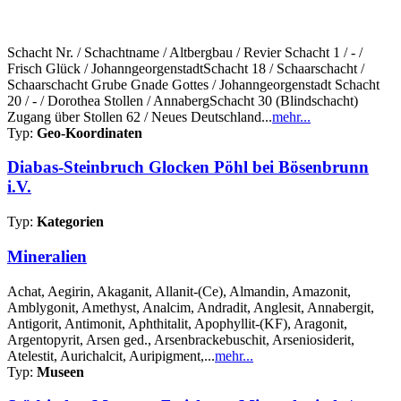
Schacht Nr. / Schachtname / Altbergbau / Revier Schacht 1 / - /
Frisch Glück / JohanngeorgenstadtSchacht 18 / Schaarschacht /
Schaarschacht Grube Gnade Gottes / Johanngeorgenstadt Schacht
20 / - / Dorothea Stollen / AnnabergSchacht 30 (Blindschacht)
Zugang über Stollen 62 / Neues Deutschland...
mehr...
Typ:
Geo-Koordinaten
Diabas-Steinbruch Glocken Pöhl bei Bösenbrunn
i.V.
Typ:
Kategorien
Mineralien
Achat, Aegirin, Akaganit, Allanit-(Ce), Almandin, Amazonit,
Amblygonit, Amethyst, Analcim, Andradit, Anglesit, Annabergit,
Antigorit, Antimonit, Aphthitalit, Apophyllit-(KF), Aragonit,
Argentopyrit, Arsen ged., Arsenbrackebuschit, Arseniosiderit,
Atelestit, Aurichalcit, Auripigment,...
mehr...
Typ:
Museen