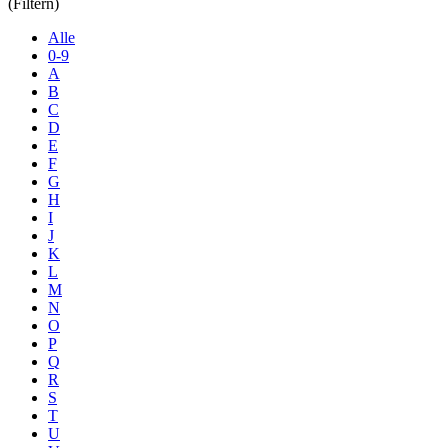
(Filtern)
Alle
0-9
A
B
C
D
E
F
G
H
I
J
K
L
M
N
O
P
Q
R
S
T
U