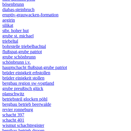
bösenbrunn
diabas-steinbruch
eruptiv-grauwacken-formation
aegirin
silikat
stbr. hoher hut
grube st. michael
triebeltal
bohrstelle triebelbachtal
flußspat-grube patriot
grube schönbrunn
schönbrunn i.v.
hauptschacht flußspat-grube patriot
brüder einigkeit erbstollen
brüder einigkeit stollen
bergbau region sw-vogtland
grube preußisch glück
planschwitz
betriebsteil glocken pöhl
bergbau betrieb beerwalde
revier ronneburg
schacht 397
schacht 401
wismut schachtregister
bergbau betrieb drosen