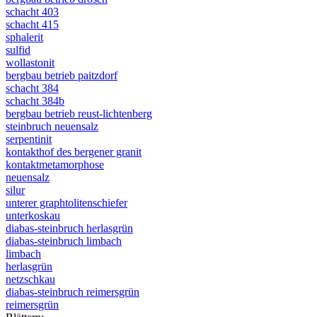
schacht 403
schacht 415
sphalerit
sulfid
wollastonit
bergbau betrieb paitzdorf
schacht 384
schacht 384b
bergbau betrieb reust-lichtenberg
steinbruch neuensalz
serpentinit
kontakthof des bergener granit
kontaktmetamorphose
neuensalz
silur
unterer graphtolitenschiefer
unterkoskau
diabas-steinbruch herlasgrün
diabas-steinbruch limbach
limbach
herlasgrün
netzschkau
diabas-steinbruch reimersgrün
reimersgrün