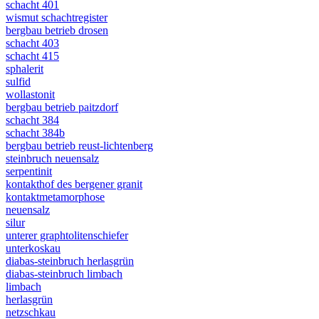
schacht 401
wismut schachtregister
bergbau betrieb drosen
schacht 403
schacht 415
sphalerit
sulfid
wollastonit
bergbau betrieb paitzdorf
schacht 384
schacht 384b
bergbau betrieb reust-lichtenberg
steinbruch neuensalz
serpentinit
kontakthof des bergener granit
kontaktmetamorphose
neuensalz
silur
unterer graphtolitenschiefer
unterkoskau
diabas-steinbruch herlasgrün
diabas-steinbruch limbach
limbach
herlasgrün
netzschkau