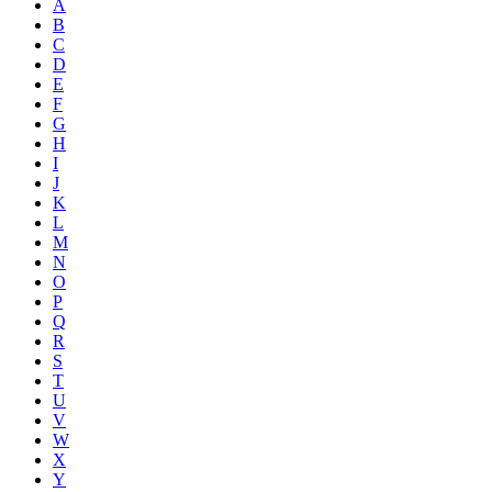
A
B
C
D
E
F
G
H
I
J
K
L
M
N
O
P
Q
R
S
T
U
V
W
X
Y