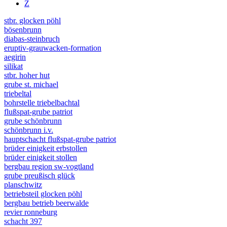
Z
stbr. glocken pöhl
bösenbrunn
diabas-steinbruch
eruptiv-grauwacken-formation
aegirin
silikat
stbr. hoher hut
grube st. michael
triebeltal
bohrstelle triebelbachtal
flußspat-grube patriot
grube schönbrunn
schönbrunn i.v.
hauptschacht flußspat-grube patriot
brüder einigkeit erbstollen
brüder einigkeit stollen
bergbau region sw-vogtland
grube preußisch glück
planschwitz
betriebsteil glocken pöhl
bergbau betrieb beerwalde
revier ronneburg
schacht 397