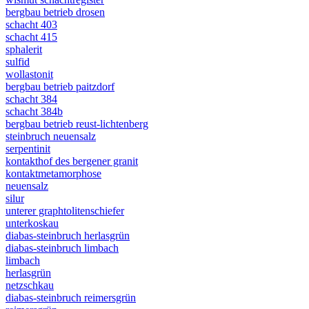
bergbau betrieb drosen
schacht 403
schacht 415
sphalerit
sulfid
wollastonit
bergbau betrieb paitzdorf
schacht 384
schacht 384b
bergbau betrieb reust-lichtenberg
steinbruch neuensalz
serpentinit
kontakthof des bergener granit
kontaktmetamorphose
neuensalz
silur
unterer graphtolitenschiefer
unterkoskau
diabas-steinbruch herlasgrün
diabas-steinbruch limbach
limbach
herlasgrün
netzschkau
diabas-steinbruch reimersgrün