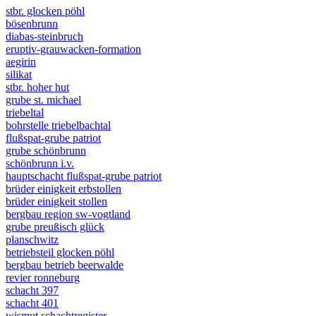
stbr. glocken pöhl
bösenbrunn
diabas-steinbruch
eruptiv-grauwacken-formation
aegirin
silikat
stbr. hoher hut
grube st. michael
triebeltal
bohrstelle triebelbachtal
flußspat-grube patriot
grube schönbrunn
schönbrunn i.v.
hauptschacht flußspat-grube patriot
brüder einigkeit erbstollen
brüder einigkeit stollen
bergbau region sw-vogtland
grube preußisch glück
planschwitz
betriebsteil glocken pöhl
bergbau betrieb beerwalde
revier ronneburg
schacht 397
schacht 401
wismut schachtregister