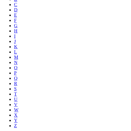
C
D
E
F
G
H
I
J
K
L
M
N
O
P
Q
R
S
T
U
V
W
X
Y
Z