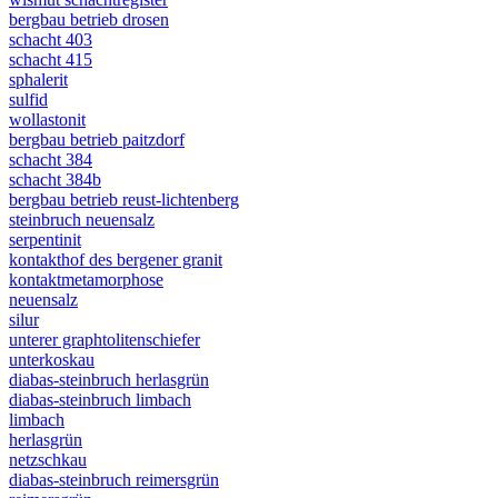
bergbau betrieb drosen
schacht 403
schacht 415
sphalerit
sulfid
wollastonit
bergbau betrieb paitzdorf
schacht 384
schacht 384b
bergbau betrieb reust-lichtenberg
steinbruch neuensalz
serpentinit
kontakthof des bergener granit
kontaktmetamorphose
neuensalz
silur
unterer graphtolitenschiefer
unterkoskau
diabas-steinbruch herlasgrün
diabas-steinbruch limbach
limbach
herlasgrün
netzschkau
diabas-steinbruch reimersgrün