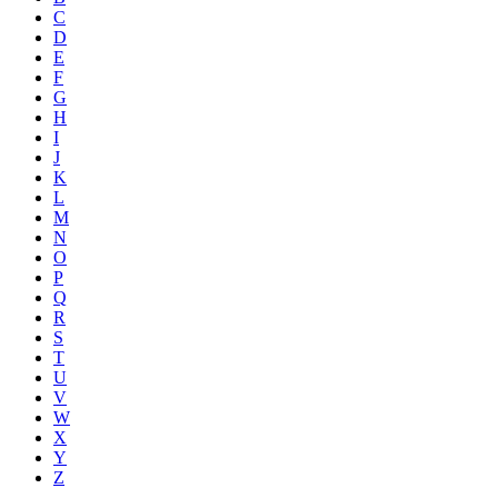
C
D
E
F
G
H
I
J
K
L
M
N
O
P
Q
R
S
T
U
V
W
X
Y
Z