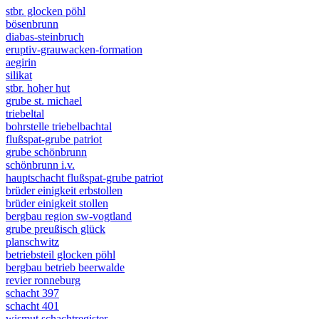
stbr. glocken pöhl
bösenbrunn
diabas-steinbruch
eruptiv-grauwacken-formation
aegirin
silikat
stbr. hoher hut
grube st. michael
triebeltal
bohrstelle triebelbachtal
flußspat-grube patriot
grube schönbrunn
schönbrunn i.v.
hauptschacht flußspat-grube patriot
brüder einigkeit erbstollen
brüder einigkeit stollen
bergbau region sw-vogtland
grube preußisch glück
planschwitz
betriebsteil glocken pöhl
bergbau betrieb beerwalde
revier ronneburg
schacht 397
schacht 401
wismut schachtregister