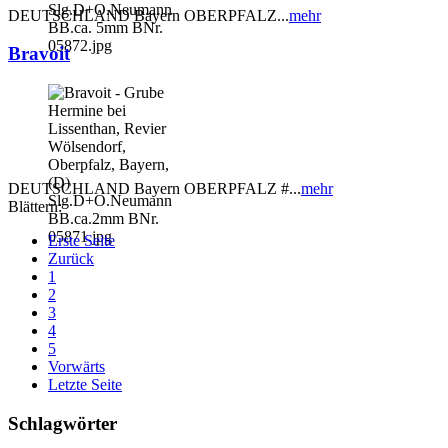
DEUTSCHLAND Bayern OBERPFALZ...
mehr
Bravoit
DEUTSCHLAND Bayern OBERPFALZ #...
mehr
Blättern:
Erste Seite
Zurück
1
2
3
4
5
Vorwärts
Letzte Seite
Schlagwörter