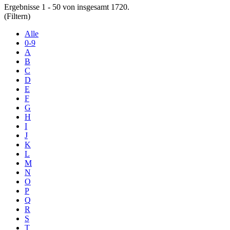
Ergebnisse 1 - 50 von insgesamt 1720.
(Filtern)
Alle
0-9
A
B
C
D
E
F
G
H
I
J
K
L
M
N
O
P
Q
R
S
T