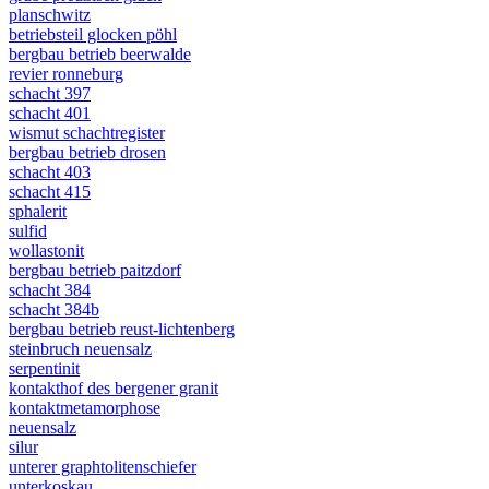
planschwitz
betriebsteil glocken pöhl
bergbau betrieb beerwalde
revier ronneburg
schacht 397
schacht 401
wismut schachtregister
bergbau betrieb drosen
schacht 403
schacht 415
sphalerit
sulfid
wollastonit
bergbau betrieb paitzdorf
schacht 384
schacht 384b
bergbau betrieb reust-lichtenberg
steinbruch neuensalz
serpentinit
kontakthof des bergener granit
kontaktmetamorphose
neuensalz
silur
unterer graphtolitenschiefer
unterkoskau