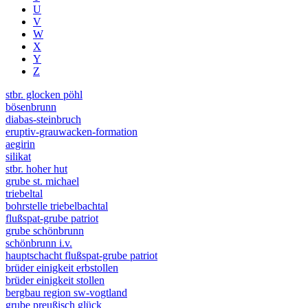
U
V
W
X
Y
Z
stbr. glocken pöhl
bösenbrunn
diabas-steinbruch
eruptiv-grauwacken-formation
aegirin
silikat
stbr. hoher hut
grube st. michael
triebeltal
bohrstelle triebelbachtal
flußspat-grube patriot
grube schönbrunn
schönbrunn i.v.
hauptschacht flußspat-grube patriot
brüder einigkeit erbstollen
brüder einigkeit stollen
bergbau region sw-vogtland
grube preußisch glück