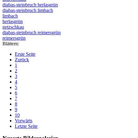
diabas-steinbruch herlasgrün
diabas-steinbruch limbach
limbach
herlasgrün
netzschkau
diabas-steinbruch reimersgrün
reimersgrün
Blättern:
Erste Seite
Zurück
1
2
3
4
5
6
7
8
9
10
Vorwärts
Letzte Seite