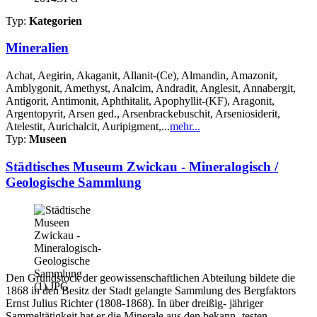
Typ:
Kategorien
Mineralien
Achat, Aegirin, Akaganit, Allanit-(Ce), Almandin, Amazonit,
Amblygonit, Amethyst, Analcim, Andradit, Anglesit, Annabergit,
Antigorit, Antimonit, Aphthitalit, Apophyllit-(KF), Aragonit,
Argentopyrit, Arsen ged., Arsenbrackebuschit, Arseniosiderit,
Atelestit, Aurichalcit, Auripigment,...
mehr...
Typ:
Museen
Städtisches Museum Zwickau - Mineralogisch /
Geologische Sammlung
Den Grundstock der geowissenschaftlichen Abteilung bildete die
1868 in den Besitz der Stadt gelangte Sammlung des Bergfaktors
Ernst Julius Richter (1808-1868). In über dreißig- jähriger
Sammeltätigkeit hat er die Minerale aus den bekann- testen