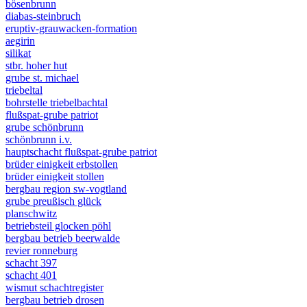
bösenbrunn
diabas-steinbruch
eruptiv-grauwacken-formation
aegirin
silikat
stbr. hoher hut
grube st. michael
triebeltal
bohrstelle triebelbachtal
flußspat-grube patriot
grube schönbrunn
schönbrunn i.v.
hauptschacht flußspat-grube patriot
brüder einigkeit erbstollen
brüder einigkeit stollen
bergbau region sw-vogtland
grube preußisch glück
planschwitz
betriebsteil glocken pöhl
bergbau betrieb beerwalde
revier ronneburg
schacht 397
schacht 401
wismut schachtregister
bergbau betrieb drosen