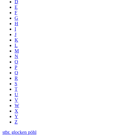
D
E
F
G
H
I
J
K
L
M
N
O
P
Q
R
S
T
U
V
W
X
Y
Z
stbr. glocken pöhl