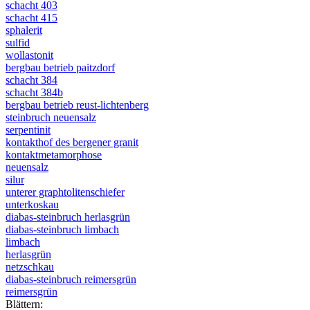
schacht 403
schacht 415
sphalerit
sulfid
wollastonit
bergbau betrieb paitzdorf
schacht 384
schacht 384b
bergbau betrieb reust-lichtenberg
steinbruch neuensalz
serpentinit
kontakthof des bergener granit
kontaktmetamorphose
neuensalz
silur
unterer graphtolitenschiefer
unterkoskau
diabas-steinbruch herlasgrün
diabas-steinbruch limbach
limbach
herlasgrün
netzschkau
diabas-steinbruch reimersgrün
reimersgrün
Blättern: