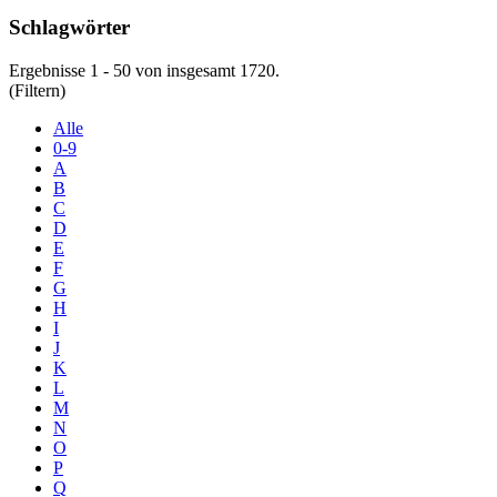
Schlagwörter
Ergebnisse 1 - 50 von insgesamt 1720.
(Filtern)
Alle
0-9
A
B
C
D
E
F
G
H
I
J
K
L
M
N
O
P
Q