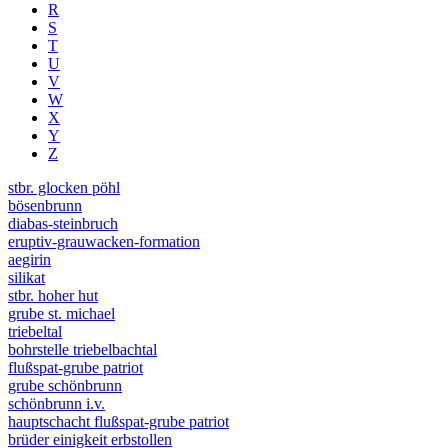
R
S
T
U
V
W
X
Y
Z
stbr. glocken pöhl
bösenbrunn
diabas-steinbruch
eruptiv-grauwacken-formation
aegirin
silikat
stbr. hoher hut
grube st. michael
triebeltal
bohrstelle triebelbachtal
flußspat-grube patriot
grube schönbrunn
schönbrunn i.v.
hauptschacht flußspat-grube patriot
brüder einigkeit erbstollen