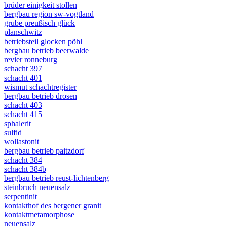
brüder einigkeit stollen
bergbau region sw-vogtland
grube preußisch glück
planschwitz
betriebsteil glocken pöhl
bergbau betrieb beerwalde
revier ronneburg
schacht 397
schacht 401
wismut schachtregister
bergbau betrieb drosen
schacht 403
schacht 415
sphalerit
sulfid
wollastonit
bergbau betrieb paitzdorf
schacht 384
schacht 384b
bergbau betrieb reust-lichtenberg
steinbruch neuensalz
serpentinit
kontakthof des bergener granit
kontaktmetamorphose
neuensalz