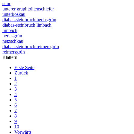
silur
unterer graphtolitenschiefer
unterkoskau
diabas-steinbruch herlasgrün
diabas-steinbruch limbach
limbach
herlasgrün
netzschkau
diabas-steinbruch reimersgrün
reimersgrün
Blättern:
Erste Seite
Zurück
1
2
3
4
5
6
7
8
9
10
Vorwärts