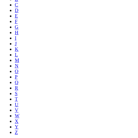
C
D
E
F
G
H
I
J
K
L
M
N
O
P
Q
R
S
T
U
V
W
X
Y
Z