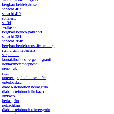
bergbau betrieb drosen
schacht 403
schacht 415
sphalerit
sulfid
wollastonit
bergbau betrieb paitzdorf
schacht 384
schacht 384b
bergbau betrieb reust-lichtenberg
steinbruch neuensalz
serpentinit
kontakthof des bergener granit
kontaktmetamorphose
neuensalz
silur
unterer graphtolitenschiefer
unterkoskau
diabas-steinbruch herlasgrün
diabas-steinbruch limbach
limbach
herlasgrün
netzschkau
diabas-steinbruch reimersgrün