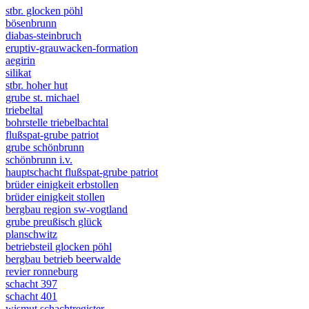
stbr. glocken pöhl
bösenbrunn
diabas-steinbruch
eruptiv-grauwacken-formation
aegirin
silikat
stbr. hoher hut
grube st. michael
triebeltal
bohrstelle triebelbachtal
flußspat-grube patriot
grube schönbrunn
schönbrunn i.v.
hauptschacht flußspat-grube patriot
brüder einigkeit erbstollen
brüder einigkeit stollen
bergbau region sw-vogtland
grube preußisch glück
planschwitz
betriebsteil glocken pöhl
bergbau betrieb beerwalde
revier ronneburg
schacht 397
schacht 401
wismut schachtregister