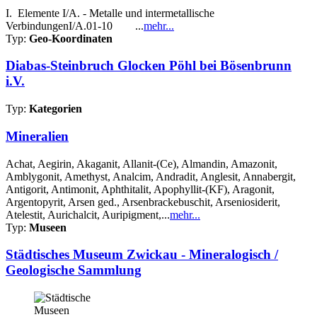
I. Elemente I/A. - Metalle und intermetallische
VerbindungenI/A.01-10 ...
mehr...
Typ:
Geo-Koordinaten
Diabas-Steinbruch Glocken Pöhl bei Bösenbrunn
i.V.
Typ:
Kategorien
Mineralien
Achat, Aegirin, Akaganit, Allanit-(Ce), Almandin, Amazonit,
Amblygonit, Amethyst, Analcim, Andradit, Anglesit, Annabergit,
Antigorit, Antimonit, Aphthitalit, Apophyllit-(KF), Aragonit,
Argentopyrit, Arsen ged., Arsenbrackebuschit, Arseniosiderit,
Atelestit, Aurichalcit, Auripigment,...
mehr...
Typ:
Museen
Städtisches Museum Zwickau - Mineralogisch /
Geologische Sammlung