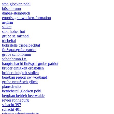
stbr. glocken pöhl
bösenbrunn
diabas-steinbruch
eruptiv-grauwacken-formation
aegirin
silikat
stbr. hoher hut
grube st. michael
triebeltal
bohrstelle triebelbachtal
flußspat-grube patriot
grube schönbrunn
schönbrunn i.v.
hauptschacht flußspat-grube patriot
brüder einigkeit erbstollen
brüder einigkeit stollen
bergbau region sw-vogtland
grube preußisch glück
planschwitz
betriebsteil glocken pöhl
bergbau betrieb beerwalde
revier ronneburg
schacht 397
schacht 401
wismut schachtregister