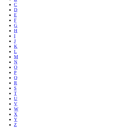
C
D
E
F
G
H
I
J
K
L
M
N
O
P
Q
R
S
T
U
V
W
X
Y
Z