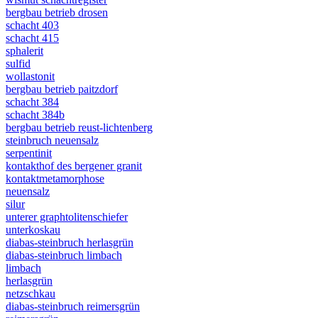
bergbau betrieb drosen
schacht 403
schacht 415
sphalerit
sulfid
wollastonit
bergbau betrieb paitzdorf
schacht 384
schacht 384b
bergbau betrieb reust-lichtenberg
steinbruch neuensalz
serpentinit
kontakthof des bergener granit
kontaktmetamorphose
neuensalz
silur
unterer graphtolitenschiefer
unterkoskau
diabas-steinbruch herlasgrün
diabas-steinbruch limbach
limbach
herlasgrün
netzschkau
diabas-steinbruch reimersgrün