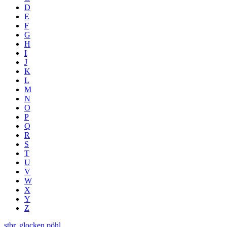
D
E
F
G
H
I
J
K
L
M
N
O
P
Q
R
S
T
U
V
W
X
Y
Z
stbr. glocken pöhl