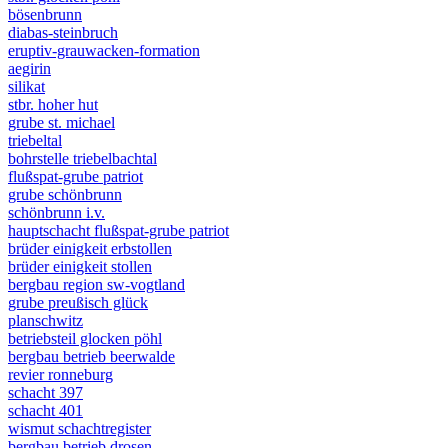
bösenbrunn
diabas-steinbruch
eruptiv-grauwacken-formation
aegirin
silikat
stbr. hoher hut
grube st. michael
triebeltal
bohrstelle triebelbachtal
flußspat-grube patriot
grube schönbrunn
schönbrunn i.v.
hauptschacht flußspat-grube patriot
brüder einigkeit erbstollen
brüder einigkeit stollen
bergbau region sw-vogtland
grube preußisch glück
planschwitz
betriebsteil glocken pöhl
bergbau betrieb beerwalde
revier ronneburg
schacht 397
schacht 401
wismut schachtregister
bergbau betrieb drosen