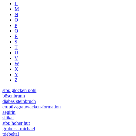
L
M
N
O
P
Q
R
S
T
U
V
W
X
Y
Z
stbr. glocken pöhl
bösenbrunn
diabas-steinbruch
eruptiv-grauwacken-formation
aegirin
silikat
stbr. hoher hut
grube st. michael
triebeltal