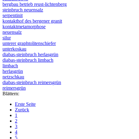
bergbau betrieb reust-lichtenberg
steinbruch neuensalz
serpentinit
kontakthof des bergener granit
kontaktmetamorphose
neuensalz
silur
unterer graphtolitenschiefer
unterkoskau
diabas-steinbruch herlasgrün
diabas-steinbruch limbach
limbach
herlasgrün
netzschkau
diabas-steinbruch reimersgrün
reimersgrün
Blättern:
Erste Seite
Zurück
1
2
3
4
5