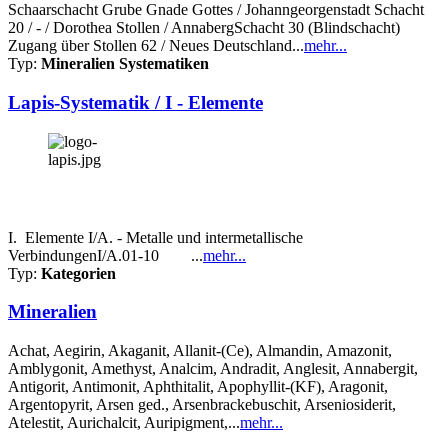
Schaarschacht Grube Gnade Gottes / Johanngeorgenstadt Schacht
20 / - / Dorothea Stollen / AnnabergSchacht 30 (Blindschacht)
Zugang über Stollen 62 / Neues Deutschland...
mehr...
Typ:
Mineralien Systematiken
Lapis-Systematik / I - Elemente
I. Elemente I/A. - Metalle und intermetallische
VerbindungenI/A.01-10 ...
mehr...
Typ:
Kategorien
Mineralien
Achat, Aegirin, Akaganit, Allanit-(Ce), Almandin, Amazonit,
Amblygonit, Amethyst, Analcim, Andradit, Anglesit, Annabergit,
Antigorit, Antimonit, Aphthitalit, Apophyllit-(KF), Aragonit,
Argentopyrit, Arsen ged., Arsenbrackebuschit, Arseniosiderit,
Atelestit, Aurichalcit, Auripigment,...
mehr...