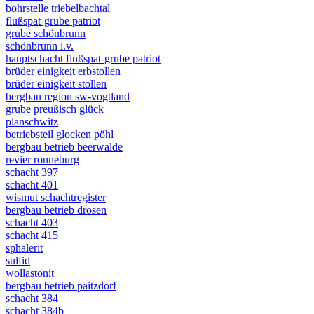
bohrstelle triebelbachtal
flußspat-grube patriot
grube schönbrunn
schönbrunn i.v.
hauptschacht flußspat-grube patriot
brüder einigkeit erbstollen
brüder einigkeit stollen
bergbau region sw-vogtland
grube preußisch glück
planschwitz
betriebsteil glocken pöhl
bergbau betrieb beerwalde
revier ronneburg
schacht 397
schacht 401
wismut schachtregister
bergbau betrieb drosen
schacht 403
schacht 415
sphalerit
sulfid
wollastonit
bergbau betrieb paitzdorf
schacht 384
schacht 384b