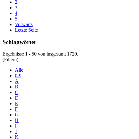
2
3
4
5
Vorwärts
Letzte Seite
Schlagwörter
Ergebnisse 1 - 50 von insgesamt 1720.
(Filtern)
Alle
0-9
A
B
C
D
E
F
G
H
I
J
K