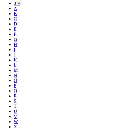
0-9
A
B
C
D
E
F
G
H
I
J
K
L
M
N
O
P
Q
R
S
T
U
V
W
X