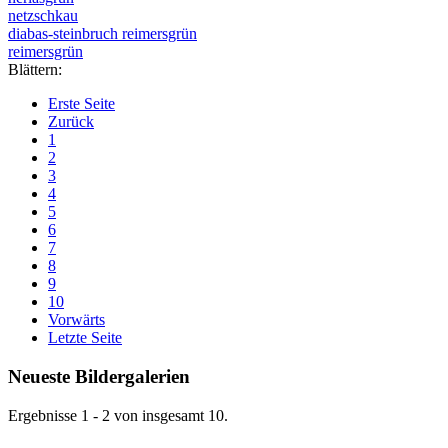
netzschkau
diabas-steinbruch reimersgrün
reimersgrün
Blättern:
Erste Seite
Zurück
1
2
3
4
5
6
7
8
9
10
Vorwärts
Letzte Seite
Neueste Bildergalerien
Ergebnisse 1 - 2 von insgesamt 10.