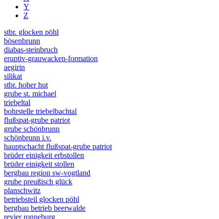
Y
Z
stbr. glocken pöhl
bösenbrunn
diabas-steinbruch
eruptiv-grauwacken-formation
aegirin
silikat
stbr. hoher hut
grube st. michael
triebeltal
bohrstelle triebelbachtal
flußspat-grube patriot
grube schönbrunn
schönbrunn i.v.
hauptschacht flußspat-grube patriot
brüder einigkeit erbstollen
brüder einigkeit stollen
bergbau region sw-vogtland
grube preußisch glück
planschwitz
betriebsteil glocken pöhl
bergbau betrieb beerwalde
revier ronneburg