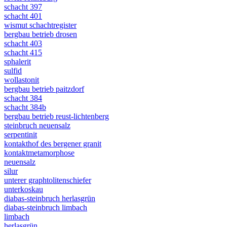
schacht 397
schacht 401
wismut schachtregister
bergbau betrieb drosen
schacht 403
schacht 415
sphalerit
sulfid
wollastonit
bergbau betrieb paitzdorf
schacht 384
schacht 384b
bergbau betrieb reust-lichtenberg
steinbruch neuensalz
serpentinit
kontakthof des bergener granit
kontaktmetamorphose
neuensalz
silur
unterer graphtolitenschiefer
unterkoskau
diabas-steinbruch herlasgrün
diabas-steinbruch limbach
limbach
herlasgrün