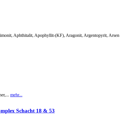
monit, Aphthitalit, Apophyllit-(KF), Aragonit, Argentopyrit, Arsen
r,...
mehr...
omplex Schacht 18 & 53