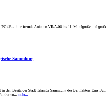
e [PO4]3-, ohne fremde Anionen VII/A.06 bis 11: Mittelgroße und gr
ogische Sammlung
in den Besitz der Stadt gelangte Sammlung des Bergfaktors Ernst Julius
Fundorten...
mehr...