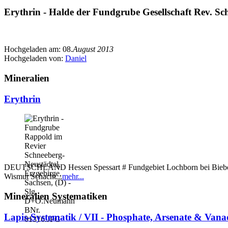
Erythrin - Halde der Fundgrube Gesellschaft Rev. Sc
Hochgeladen am:
08.
August 2013
Hochgeladen von:
Daniel
Mineralien
Erythrin
DEUTSCHLAND Hessen Spessart # Fundgebiet Lochborn bei Bieber S
Wismut Schacht...
mehr...
Mineralien Systematiken
Lapis-Systematik / VII - Phosphate, Arsenate & Vana