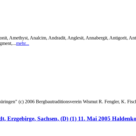
it, Amethyst, Analcim, Andradit, Anglesit, Annabergit, Antigorit, Anti
gment,...
mehr...
 (c) 2006 Bergbautraditionsverein Wismut R. Fengler, K. Fische
, Erzgebirge, Sachsen, (D) (1) 11. Mai 2005 Haldenk