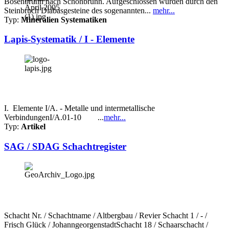
Bösenbrunn nach Schönbrunn. Aufgeschlossen wurden durch den
Steinbruch Diabasgesteine des sogenannten...
mehr...
Typ:
Mineralien Systematiken
Lapis-Systematik / I - Elemente
I. Elemente I/A. - Metalle und intermetallische
VerbindungenI/A.01-10 ...
mehr...
Typ:
Artikel
SAG / SDAG Schachtregister
Schacht Nr. / Schachtname / Altbergbau / Revier Schacht 1 / - /
Frisch Glück / JohanngeorgenstadtSchacht 18 / Schaarschacht /