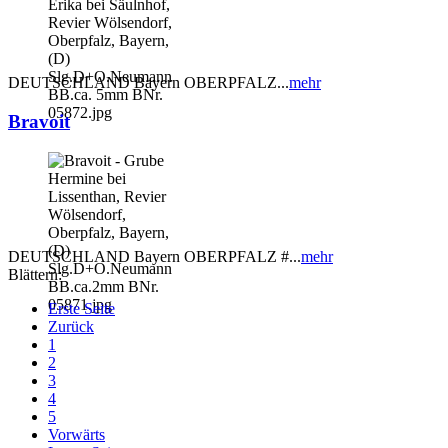
DEUTSCHLAND Bayern OBERPFALZ...
mehr
Bravoit
DEUTSCHLAND Bayern OBERPFALZ #...
mehr
Blättern:
Erste Seite
Zurück
1
2
3
4
5
Vorwärts