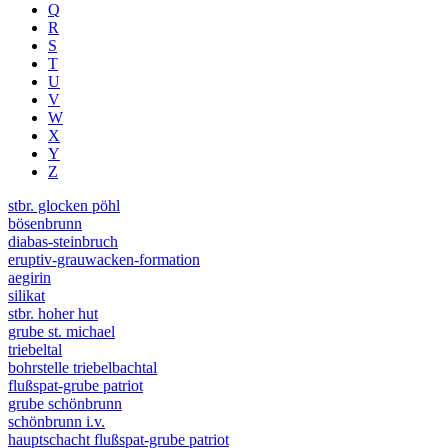
Q
R
S
T
U
V
W
X
Y
Z
stbr. glocken pöhl
bösenbrunn
diabas-steinbruch
eruptiv-grauwacken-formation
aegirin
silikat
stbr. hoher hut
grube st. michael
triebeltal
bohrstelle triebelbachtal
flußspat-grube patriot
grube schönbrunn
schönbrunn i.v.
hauptschacht flußspat-grube patriot