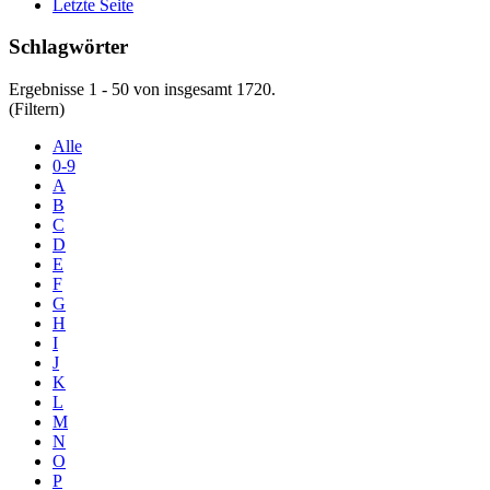
Letzte Seite
Schlagwörter
Ergebnisse 1 - 50 von insgesamt 1720.
(Filtern)
Alle
0-9
A
B
C
D
E
F
G
H
I
J
K
L
M
N
O
P