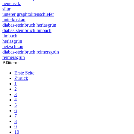
neuensalz
silur
unterer graphtolitenschiefer
unterkoskau
diabas-steinbruch herlasgrün
diabas-steinbruch limbach
limbach
herlasgrün
netzschkau
diabas-steinbruch reimersgrün
reimersgrün
Blättern:
Erste Seite
Zurück
1
2
3
4
5
6
7
8
9
10