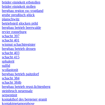
brüder einigkeit erbstollen
brüder einigkeit stollen
bergbau region sw-vogtland
grube preußisch glück
planschwitz
betriebsteil glocken pöhl
bergbau betrieb beerwalde
revier ronneburg
schacht 397
schacht 401
wismut schachtregister
bergbau betrieb drosen
schacht 403
schacht 415
sphalerit
sulfid
wollastonit
bergbau betrieb paitzdorf
schacht 384
schacht 384b
bergbau betrieb reust-lichtenberg
steinbruch neuensalz
serpentinit
kontakthof des bergener granit
kontaktmetamorphose