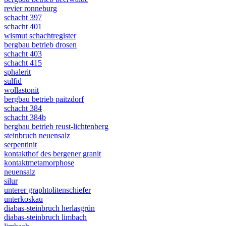
revier ronneburg
schacht 397
schacht 401
wismut schachtregister
bergbau betrieb drosen
schacht 403
schacht 415
sphalerit
sulfid
wollastonit
bergbau betrieb paitzdorf
schacht 384
schacht 384b
bergbau betrieb reust-lichtenberg
steinbruch neuensalz
serpentinit
kontakthof des bergener granit
kontaktmetamorphose
neuensalz
silur
unterer graphtolitenschiefer
unterkoskau
diabas-steinbruch herlasgrün
diabas-steinbruch limbach