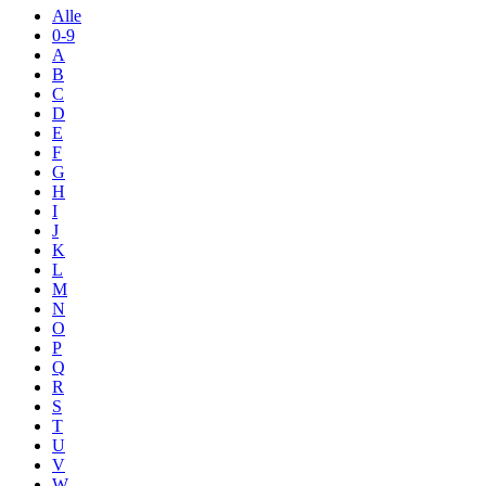
Alle
0-9
A
B
C
D
E
F
G
H
I
J
K
L
M
N
O
P
Q
R
S
T
U
V
W