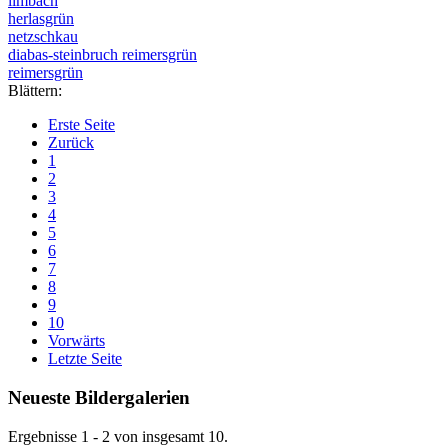
limbach
herlasgrün
netzschkau
diabas-steinbruch reimersgrün
reimersgrün
Blättern:
Erste Seite
Zurück
1
2
3
4
5
6
7
8
9
10
Vorwärts
Letzte Seite
Neueste Bildergalerien
Ergebnisse 1 - 2 von insgesamt 10.