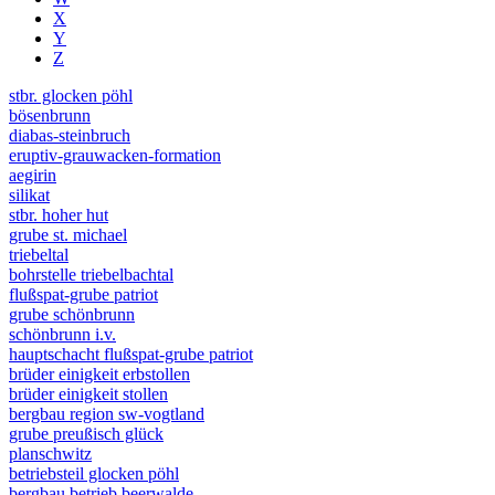
X
Y
Z
stbr. glocken pöhl
bösenbrunn
diabas-steinbruch
eruptiv-grauwacken-formation
aegirin
silikat
stbr. hoher hut
grube st. michael
triebeltal
bohrstelle triebelbachtal
flußspat-grube patriot
grube schönbrunn
schönbrunn i.v.
hauptschacht flußspat-grube patriot
brüder einigkeit erbstollen
brüder einigkeit stollen
bergbau region sw-vogtland
grube preußisch glück
planschwitz
betriebsteil glocken pöhl
bergbau betrieb beerwalde