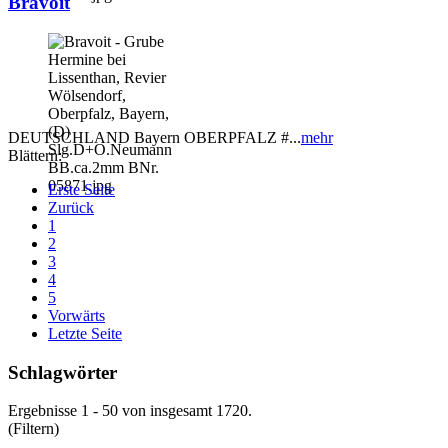
Bravoit
DEUTSCHLAND Bayern OBERPFALZ #...
mehr
Blättern:
Erste Seite
Zurück
1
2
3
4
5
Vorwärts
Letzte Seite
Schlagwörter
Ergebnisse 1 - 50 von insgesamt 1720.
(Filtern)