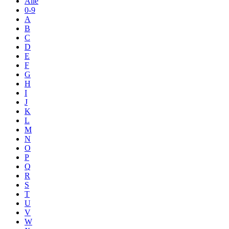
Alle
0-9
A
B
C
D
E
F
G
H
I
J
K
L
M
N
O
P
Q
R
S
T
U
V
W