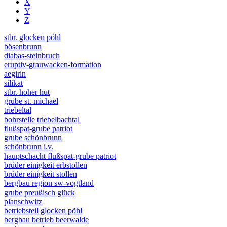
X
Y
Z
stbr. glocken pöhl
bösenbrunn
diabas-steinbruch
eruptiv-grauwacken-formation
aegirin
silikat
stbr. hoher hut
grube st. michael
triebeltal
bohrstelle triebelbachtal
flußspat-grube patriot
grube schönbrunn
schönbrunn i.v.
hauptschacht flußspat-grube patriot
brüder einigkeit erbstollen
brüder einigkeit stollen
bergbau region sw-vogtland
grube preußisch glück
planschwitz
betriebsteil glocken pöhl
bergbau betrieb beerwalde