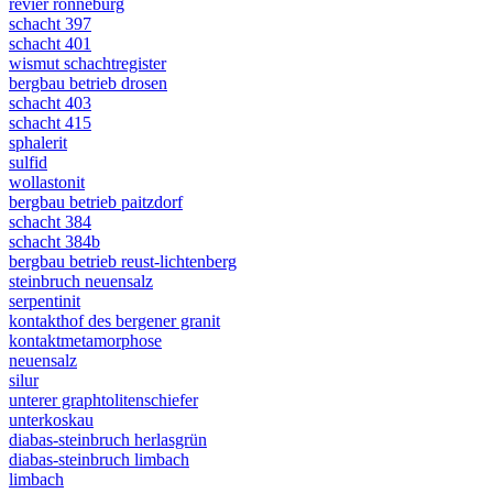
revier ronneburg
schacht 397
schacht 401
wismut schachtregister
bergbau betrieb drosen
schacht 403
schacht 415
sphalerit
sulfid
wollastonit
bergbau betrieb paitzdorf
schacht 384
schacht 384b
bergbau betrieb reust-lichtenberg
steinbruch neuensalz
serpentinit
kontakthof des bergener granit
kontaktmetamorphose
neuensalz
silur
unterer graphtolitenschiefer
unterkoskau
diabas-steinbruch herlasgrün
diabas-steinbruch limbach
limbach