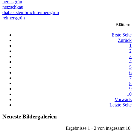
herlasgrün
netzschkau
diabas-steinbruch reimersgrün
reimersgrün
Blättern:
Erste Seite
Zurück
1
2
3
4
5
6
7
8
9
10
Vorwärts
Letzte Seite
Neueste Bildergalerien
Ergebnisse 1 - 2 von insgesamt 10.