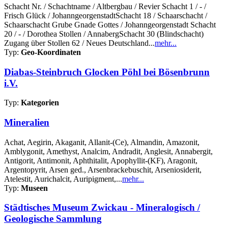
Schacht Nr. / Schachtname / Altbergbau / Revier Schacht 1 / - /
Frisch Glück / JohanngeorgenstadtSchacht 18 / Schaarschacht /
Schaarschacht Grube Gnade Gottes / Johanngeorgenstadt Schacht
20 / - / Dorothea Stollen / AnnabergSchacht 30 (Blindschacht)
Zugang über Stollen 62 / Neues Deutschland...
mehr...
Typ:
Geo-Koordinaten
Diabas-Steinbruch Glocken Pöhl bei Bösenbrunn
i.V.
Typ:
Kategorien
Mineralien
Achat, Aegirin, Akaganit, Allanit-(Ce), Almandin, Amazonit,
Amblygonit, Amethyst, Analcim, Andradit, Anglesit, Annabergit,
Antigorit, Antimonit, Aphthitalit, Apophyllit-(KF), Aragonit,
Argentopyrit, Arsen ged., Arsenbrackebuschit, Arseniosiderit,
Atelestit, Aurichalcit, Auripigment,...
mehr...
Typ:
Museen
Städtisches Museum Zwickau - Mineralogisch /
Geologische Sammlung