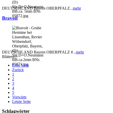
DEUTSCHLAND Bayern OBERPFALZ...
mehr
Bravoit
DEUTSCHLAND Bayern OBERPFALZ #...
mehr
Blättern:
Erste Seite
Zurück
1
2
3
4
5
Vorwärts
Letzte Seite
Schlagwörter