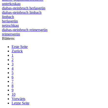
unterkoskau
diabas-steinbruch herlasgrün
diabas-steinbruch limbach
limbach
herlasgrün
netzschkau
diabas-steinbruch reimersgrün
reimersgrün
Blättern:
Erste Seite
Zurück
1
2
3
4
5
6
7
8
9
10
Vorwärts
Letzte Seite