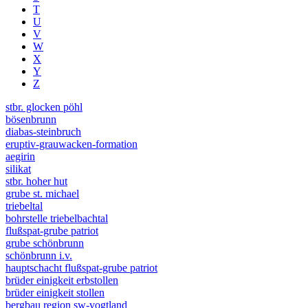
T
U
V
W
X
Y
Z
stbr. glocken pöhl
bösenbrunn
diabas-steinbruch
eruptiv-grauwacken-formation
aegirin
silikat
stbr. hoher hut
grube st. michael
triebeltal
bohrstelle triebelbachtal
flußspat-grube patriot
grube schönbrunn
schönbrunn i.v.
hauptschacht flußspat-grube patriot
brüder einigkeit erbstollen
brüder einigkeit stollen
bergbau region sw-vogtland