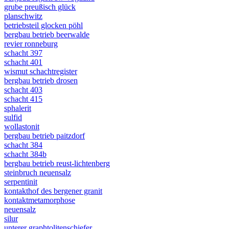
grube preußisch glück
planschwitz
betriebsteil glocken pöhl
bergbau betrieb beerwalde
revier ronneburg
schacht 397
schacht 401
wismut schachtregister
bergbau betrieb drosen
schacht 403
schacht 415
sphalerit
sulfid
wollastonit
bergbau betrieb paitzdorf
schacht 384
schacht 384b
bergbau betrieb reust-lichtenberg
steinbruch neuensalz
serpentinit
kontakthof des bergener granit
kontaktmetamorphose
neuensalz
silur
unterer graphtolitenschiefer