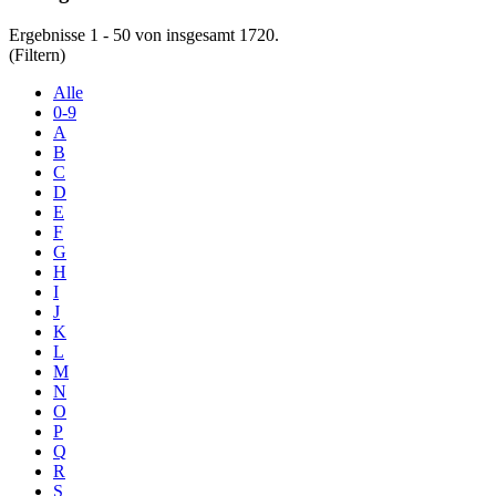
Ergebnisse 1 - 50 von insgesamt 1720.
(Filtern)
Alle
0-9
A
B
C
D
E
F
G
H
I
J
K
L
M
N
O
P
Q
R
S