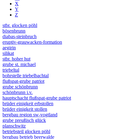
X
Y
Z
stbr. glocken pöhl
bösenbrunn
diabas-steinbruch
eruptiv-grauwacken-formation
aegirin
silikat
stbr. hoher hut
grube st. michael
triebeltal
bohrstelle triebelbachtal
flußspat-grube patriot
grube schönbrunn
schönbrunn i.v.
hauptschacht flußspat-grube patriot
brüder einigkeit erbstollen
brüder einigkeit stollen
bergbau region sw-vogtland
grube preußisch glück
planschwitz
betriebsteil glocken pöhl
bergbau betrieb beerwalde