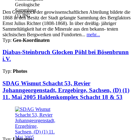
Den Grundstock der geowissenschaftlichen Abteilung bildete die
1868 in den Besitz der Stadt gelangte Sammlung des Bergfaktors
Ernst Julius Richter (1808-1868). In über dreißig- jähriger
Sammeltätigkeit hat er die Minerale aus den bekann- testen
sächsischen Bergwerken und Fundorten...
mehr...
Typ:
Geo-Koordinaten
Diabas-Steinbruch Glocken Pöhl bei Bösenbrunn
i.V.
Typ:
Photos
SDAG Wismut Schacht 53, Revier
Johanngeorgenstadt, Erzgebirge, Sachsen, (D) (1)
11. Mai 2005 Haldenkomplex Schacht 18 & 53
Typ:
Literatur