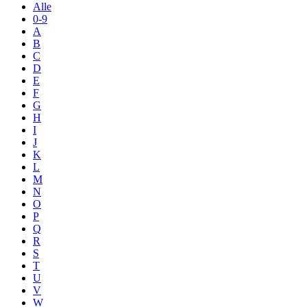
Alle
0-9
A
B
C
D
E
F
G
H
I
J
K
L
M
N
O
P
Q
R
S
T
U
V
W