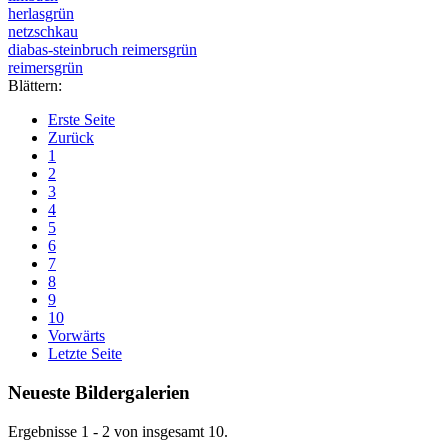
herlasgrün
netzschkau
diabas-steinbruch reimersgrün
reimersgrün
Blättern:
Erste Seite
Zurück
1
2
3
4
5
6
7
8
9
10
Vorwärts
Letzte Seite
Neueste Bildergalerien
Ergebnisse 1 - 2 von insgesamt 10.