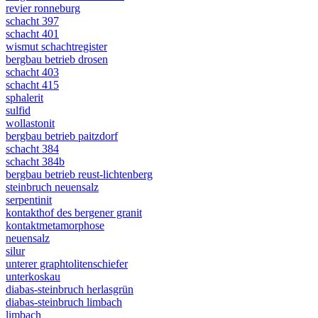
revier ronneburg
schacht 397
schacht 401
wismut schachtregister
bergbau betrieb drosen
schacht 403
schacht 415
sphalerit
sulfid
wollastonit
bergbau betrieb paitzdorf
schacht 384
schacht 384b
bergbau betrieb reust-lichtenberg
steinbruch neuensalz
serpentinit
kontakthof des bergener granit
kontaktmetamorphose
neuensalz
silur
unterer graphtolitenschiefer
unterkoskau
diabas-steinbruch herlasgrün
diabas-steinbruch limbach
limbach