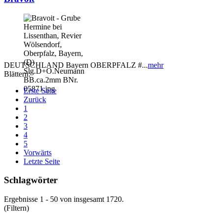
DEUTSCHLAND Bayern OBERPFALZ #...
mehr
Blättern:
Erste Seite
Zurück
1
2
3
4
5
Vorwärts
Letzte Seite
Schlagwörter
Ergebnisse 1 - 50 von insgesamt 1720.
(Filtern)