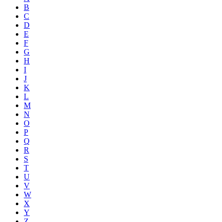
B
C
D
E
F
G
H
I
J
K
L
M
N
O
P
Q
R
S
T
U
V
W
X
Y
Z