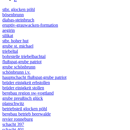
stbr. glocken pöhl
bösenbrunn
diabas-steinbruch
eruptiv-grauwacken-formation
aegirin
silikat
stbr. hoher hut
grube st. michael
triebeltal
bohrstelle triebelbachtal
flußspat-grube patriot
grube schönbrunn
schönbrunn i.v.
hauptschacht flußspat-grube patriot
brüder einigkeit erbstollen
brüder einigkeit stollen
bergbau region sw-vogtland
grube preußisch glück
planschwitz
betriebsteil glocken pöhl
bergbau betrieb beerwalde
revier ronneburg
schacht 397
schacht 401