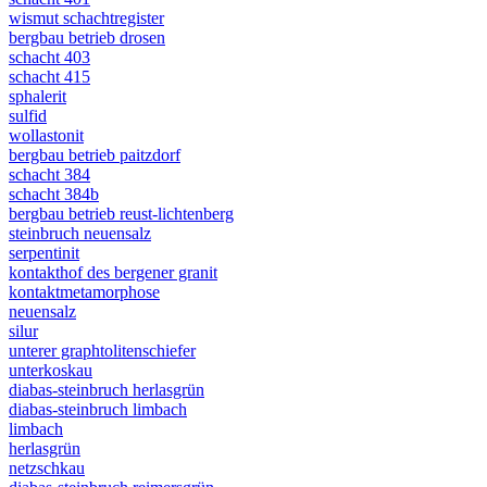
wismut schachtregister
bergbau betrieb drosen
schacht 403
schacht 415
sphalerit
sulfid
wollastonit
bergbau betrieb paitzdorf
schacht 384
schacht 384b
bergbau betrieb reust-lichtenberg
steinbruch neuensalz
serpentinit
kontakthof des bergener granit
kontaktmetamorphose
neuensalz
silur
unterer graphtolitenschiefer
unterkoskau
diabas-steinbruch herlasgrün
diabas-steinbruch limbach
limbach
herlasgrün
netzschkau