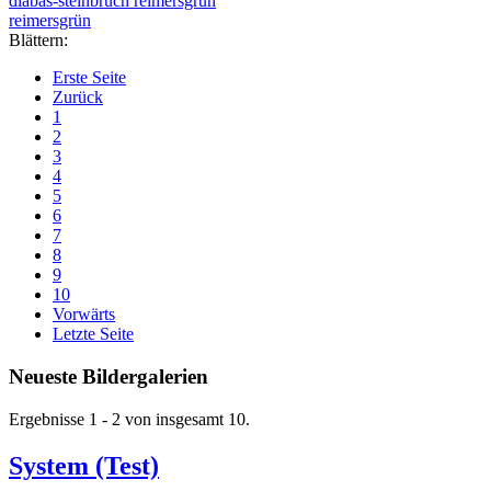
diabas-steinbruch reimersgrün
reimersgrün
Blättern:
Erste Seite
Zurück
1
2
3
4
5
6
7
8
9
10
Vorwärts
Letzte Seite
Neueste Bildergalerien
Ergebnisse 1 - 2 von insgesamt 10.
System (Test)