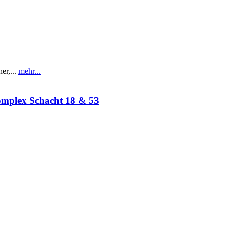
r,...
mehr...
omplex Schacht 18 & 53