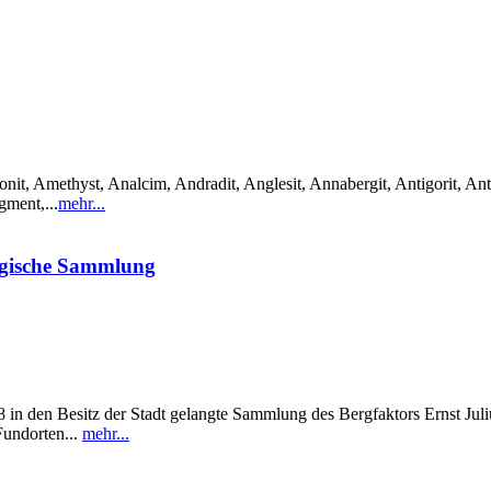
it, Amethyst, Analcim, Andradit, Anglesit, Annabergit, Antigorit, Anti
gment,...
mehr...
ogische Sammlung
in den Besitz der Stadt gelangte Sammlung des Bergfaktors Ernst Julius
Fundorten...
mehr...