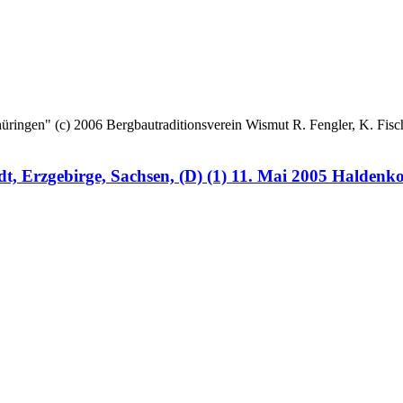
 (c) 2006 Bergbautraditionsverein Wismut R. Fengler, K. Fische
, Erzgebirge, Sachsen, (D) (1) 11. Mai 2005 Haldenk