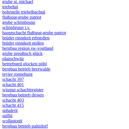
grube st. michael
triebeltal
bohrstelle triebelbachtal
flußspat-grube patriot
grube schönbrunn
schönbrunn i.v.
hauptschacht flußspat-grube patriot
brüder einigkeit erbstollen
brüder einigkeit stollen
bergbau region sw-vogtland
grube preußisch glück
planschwitz
betriebsteil glocken pöhl
bergbau betrieb beerwalde
revier ronneburg
schacht 397
schacht 401
wismut schachtregister
bergbau betrieb drosen
schacht 403
schacht 415
sphalerit
sulfid
wollastonit
bergbau betrieb paitzdorf