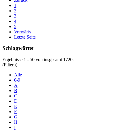
Zurück
1
2
3
4
5
Vorwärts
Letzte Seite
Schlagwörter
Ergebnisse 1 - 50 von insgesamt 1720.
(Filtern)
Alle
0-9
A
B
C
D
E
F
G
H
I