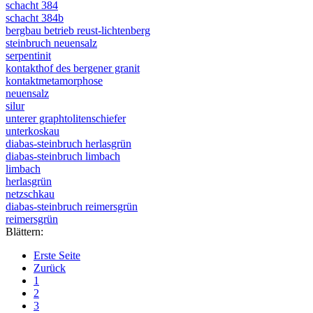
schacht 384
schacht 384b
bergbau betrieb reust-lichtenberg
steinbruch neuensalz
serpentinit
kontakthof des bergener granit
kontaktmetamorphose
neuensalz
silur
unterer graphtolitenschiefer
unterkoskau
diabas-steinbruch herlasgrün
diabas-steinbruch limbach
limbach
herlasgrün
netzschkau
diabas-steinbruch reimersgrün
reimersgrün
Blättern:
Erste Seite
Zurück
1
2
3