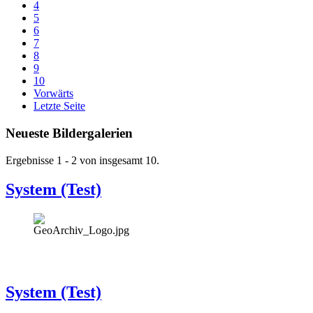
4
5
6
7
8
9
10
Vorwärts
Letzte Seite
Neueste Bildergalerien
Ergebnisse 1 - 2 von insgesamt 10.
System (Test)
System (Test)