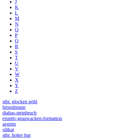
J
K
L
M
N
O
P
Q
R
S
T
U
V
W
X
Y
Z
stbr. glocken pöhl
bösenbrunn
diabas-steinbruch
eruptiv-grauwacken-formation
aegirin
silikat
stbr. hoher hut