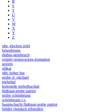
R
S
T
U
V
W
X
Y
Z
stbr. glocken pöhl
bösenbrunn
diabas-steinbruch
eruptiv-grauwacken-formation
aegirin
silikat
stbr. hoher hut
grube st. michael
triebeltal
bohrstelle triebelbachtal
flußspat-grube patriot
grube schönbrunn
schönbrunn i.v.
hauptschacht flußspat-grube patriot
brüder einigkeit erbstollen