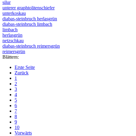
silur
unterer graphtolitenschiefer
unterkoskau
diabas-steinbruch herlasgrün
diabas-steinbruch limbach
limbach
herlasgrün
netzschkau
diabas-steinbruch reimersgrün
reimersgrün
Blättern:
Erste Seite
Zurück
1
2
3
4
5
6
7
8
9
10
Vorwärts