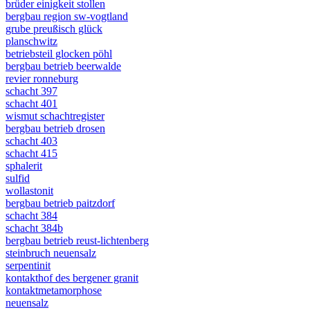
brüder einigkeit stollen
bergbau region sw-vogtland
grube preußisch glück
planschwitz
betriebsteil glocken pöhl
bergbau betrieb beerwalde
revier ronneburg
schacht 397
schacht 401
wismut schachtregister
bergbau betrieb drosen
schacht 403
schacht 415
sphalerit
sulfid
wollastonit
bergbau betrieb paitzdorf
schacht 384
schacht 384b
bergbau betrieb reust-lichtenberg
steinbruch neuensalz
serpentinit
kontakthof des bergener granit
kontaktmetamorphose
neuensalz