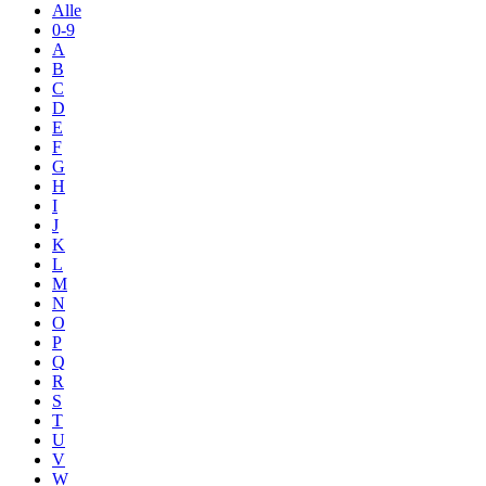
Alle
0-9
A
B
C
D
E
F
G
H
I
J
K
L
M
N
O
P
Q
R
S
T
U
V
W