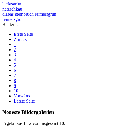
herlasgrün
netzschkau
diabas-steinbruch reimersgrün
reimersgrün
Blättern:
Erste Seite
Zurück
1
2
3
4
5
6
7
8
9
10
Vorwärts
Letzte Seite
Neueste Bildergalerien
Ergebnisse 1 - 2 von insgesamt 10.