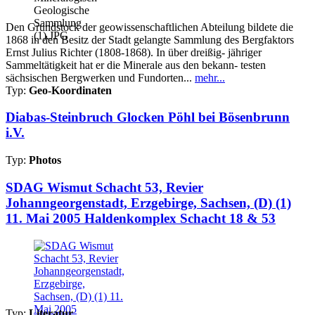
Den Grundstock der geowissenschaftlichen Abteilung bildete die
1868 in den Besitz der Stadt gelangte Sammlung des Bergfaktors
Ernst Julius Richter (1808-1868). In über dreißig- jähriger
Sammeltätigkeit hat er die Minerale aus den bekann- testen
sächsischen Bergwerken und Fundorten...
mehr...
Typ:
Geo-Koordinaten
Diabas-Steinbruch Glocken Pöhl bei Bösenbrunn
i.V.
Typ:
Photos
SDAG Wismut Schacht 53, Revier
Johanngeorgenstadt, Erzgebirge, Sachsen, (D) (1)
11. Mai 2005 Haldenkomplex Schacht 18 & 53
Typ:
Literatur