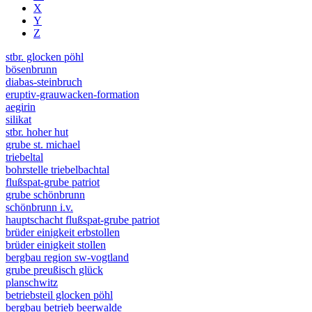
X
Y
Z
stbr. glocken pöhl
bösenbrunn
diabas-steinbruch
eruptiv-grauwacken-formation
aegirin
silikat
stbr. hoher hut
grube st. michael
triebeltal
bohrstelle triebelbachtal
flußspat-grube patriot
grube schönbrunn
schönbrunn i.v.
hauptschacht flußspat-grube patriot
brüder einigkeit erbstollen
brüder einigkeit stollen
bergbau region sw-vogtland
grube preußisch glück
planschwitz
betriebsteil glocken pöhl
bergbau betrieb beerwalde