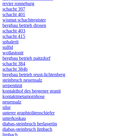
revier ronneburg
schacht 397
schacht 401
wismut schachtregister
bergbau betrieb drosen
schacht 403
schacht 415
sphalerit
sulfid
wollastonit
bergbau betrieb paitzdorf
schacht 384
schacht 384b
bergbau betrieb reust-lichtenberg
steinbruch neuensalz
serpentinit
kontakthof des bergener granit
kontaktmetamorphose
neuensalz
silur
unterer graphtolitenschiefer
unterkoskau
diabas-steinbruch herlasgrün
diabas-steinbruch limbach
limbach