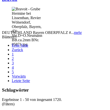
DEUTSCHLAND Bayern OBERPFALZ #...
mehr
Blättern:
Erste Seite
Zurück
1
2
3
4
5
Vorwärts
Letzte Seite
Schlagwörter
Ergebnisse 1 - 50 von insgesamt 1720.
(Filtern)