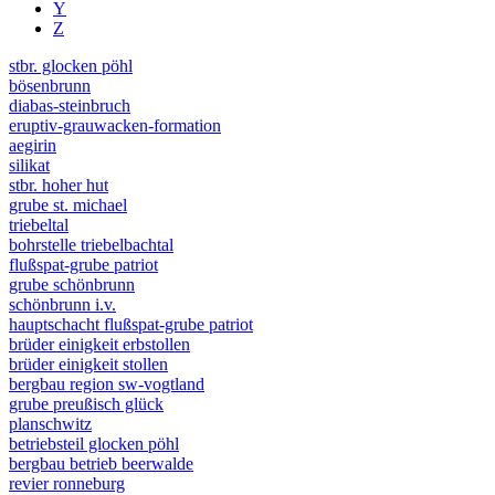
Y
Z
stbr. glocken pöhl
bösenbrunn
diabas-steinbruch
eruptiv-grauwacken-formation
aegirin
silikat
stbr. hoher hut
grube st. michael
triebeltal
bohrstelle triebelbachtal
flußspat-grube patriot
grube schönbrunn
schönbrunn i.v.
hauptschacht flußspat-grube patriot
brüder einigkeit erbstollen
brüder einigkeit stollen
bergbau region sw-vogtland
grube preußisch glück
planschwitz
betriebsteil glocken pöhl
bergbau betrieb beerwalde
revier ronneburg