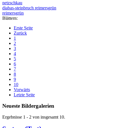
netzschkau
diabas-steinbruch reimersgrün
reimersgrün
Blättern:
Erste Seite
Zurück
1
2
3
4
5
6
7
8
9
10
Vorwärts
Letzte Seite
Neueste Bildergalerien
Ergebnisse 1 - 2 von insgesamt 10.