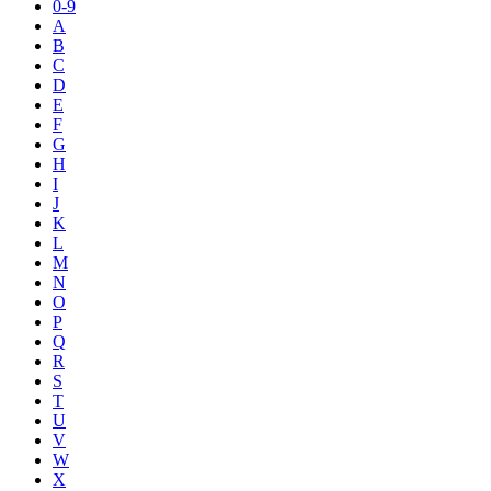
0-9
A
B
C
D
E
F
G
H
I
J
K
L
M
N
O
P
Q
R
S
T
U
V
W
X