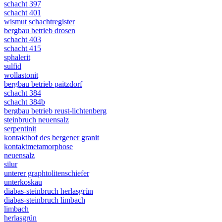
schacht 397
schacht 401
wismut schachtregister
bergbau betrieb drosen
schacht 403
schacht 415
sphalerit
sulfid
wollastonit
bergbau betrieb paitzdorf
schacht 384
schacht 384b
bergbau betrieb reust-lichtenberg
steinbruch neuensalz
serpentinit
kontakthof des bergener granit
kontaktmetamorphose
neuensalz
silur
unterer graphtolitenschiefer
unterkoskau
diabas-steinbruch herlasgrün
diabas-steinbruch limbach
limbach
herlasgrün