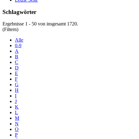
Schlagwörter
Ergebnisse 1 - 50 von insgesamt 1720.
(Filtern)
Alle
0-9
A
B
C
D
E
F
G
H
I
J
K
L
M
N
O
P