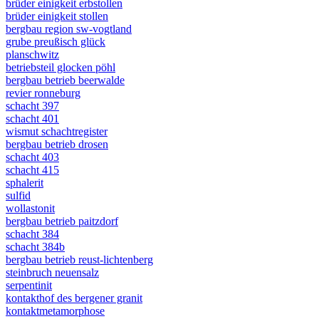
brüder einigkeit erbstollen
brüder einigkeit stollen
bergbau region sw-vogtland
grube preußisch glück
planschwitz
betriebsteil glocken pöhl
bergbau betrieb beerwalde
revier ronneburg
schacht 397
schacht 401
wismut schachtregister
bergbau betrieb drosen
schacht 403
schacht 415
sphalerit
sulfid
wollastonit
bergbau betrieb paitzdorf
schacht 384
schacht 384b
bergbau betrieb reust-lichtenberg
steinbruch neuensalz
serpentinit
kontakthof des bergener granit
kontaktmetamorphose