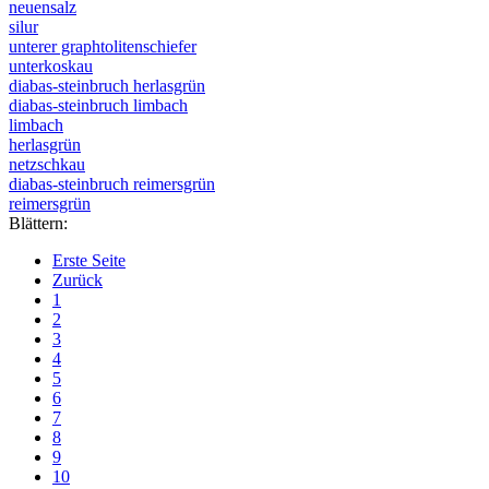
neuensalz
silur
unterer graphtolitenschiefer
unterkoskau
diabas-steinbruch herlasgrün
diabas-steinbruch limbach
limbach
herlasgrün
netzschkau
diabas-steinbruch reimersgrün
reimersgrün
Blättern:
Erste Seite
Zurück
1
2
3
4
5
6
7
8
9
10