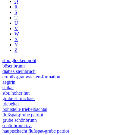
Q
R
S
T
U
V
W
X
Y
Z
stbr. glocken pöhl
bösenbrunn
diabas-steinbruch
eruptiv-grauwacken-formation
aegirin
silikat
stbr. hoher hut
grube st. michael
triebeltal
bohrstelle triebelbachtal
flußspat-grube patriot
grube schönbrunn
schönbrunn i.v.
hauptschacht flußspat-grube patriot