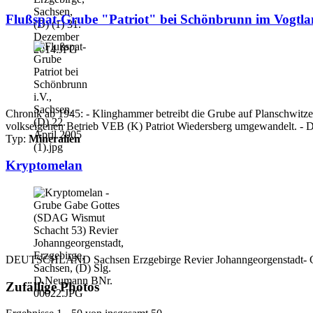
Flußspat-Grube "Patriot" bei Schönbrunn im Vogtlan
Chronik ab 1945: - Klinghammer betreibt die Grube auf Planschwitzer
volkseigenen Betrieb VEB (K) Patriot Wiedersberg umgewandelt. - D
Typ:
Mineralien
Kryptomelan
DEUTSCHLAND Sachsen Erzgebirge Revier Johanngeorgenstadt- G
Zufällige Photos