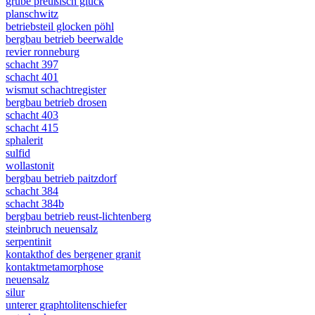
grube preußisch glück
planschwitz
betriebsteil glocken pöhl
bergbau betrieb beerwalde
revier ronneburg
schacht 397
schacht 401
wismut schachtregister
bergbau betrieb drosen
schacht 403
schacht 415
sphalerit
sulfid
wollastonit
bergbau betrieb paitzdorf
schacht 384
schacht 384b
bergbau betrieb reust-lichtenberg
steinbruch neuensalz
serpentinit
kontakthof des bergener granit
kontaktmetamorphose
neuensalz
silur
unterer graphtolitenschiefer