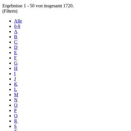
Ergebnisse 1 - 50 von insgesamt 1720.
(Filtern)
Alle
0-9
A
B
C
D
E
F
G
H
I
J
K
L
M
N
O
P
Q
R
S