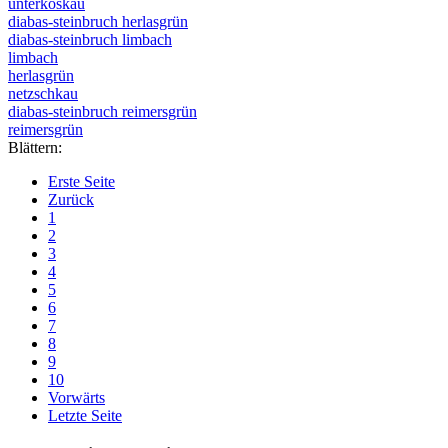
unterkoskau
diabas-steinbruch herlasgrün
diabas-steinbruch limbach
limbach
herlasgrün
netzschkau
diabas-steinbruch reimersgrün
reimersgrün
Blättern:
Erste Seite
Zurück
1
2
3
4
5
6
7
8
9
10
Vorwärts
Letzte Seite