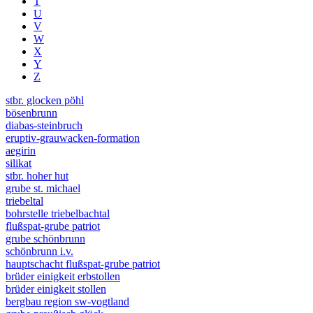
T
U
V
W
X
Y
Z
stbr. glocken pöhl
bösenbrunn
diabas-steinbruch
eruptiv-grauwacken-formation
aegirin
silikat
stbr. hoher hut
grube st. michael
triebeltal
bohrstelle triebelbachtal
flußspat-grube patriot
grube schönbrunn
schönbrunn i.v.
hauptschacht flußspat-grube patriot
brüder einigkeit erbstollen
brüder einigkeit stollen
bergbau region sw-vogtland