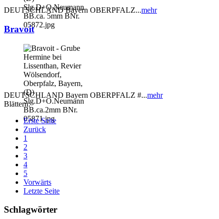
DEUTSCHLAND Bayern OBERPFALZ...
mehr
Bravoit
DEUTSCHLAND Bayern OBERPFALZ #...
mehr
Blättern:
Erste Seite
Zurück
1
2
3
4
5
Vorwärts
Letzte Seite
Schlagwörter